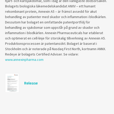
hjärt- och kärlsjukdomar, som i dag är den vanligaste dödsorsaken.
Bolagets biologiska läkemedelskandidat ANXV – ett humant
rekombinant protein, Annexin A5 – är främst avsedd för akut
behandling av patienter med skador och inflammation i blodkärlen.
Dessutom har bolaget en omfattande patentportfölj för
behandling av sjukdomar som uppstår på grund av skador och
inflammation i blodkärlen.
Annexin Pharmaceuticals
har etablerat
och optimerat en cell-linje för storskalig tillverkning av Annexin A5.
Produktionsprocessen är patentansökt.
Bolaget är baserat i
Stockholm och är noterade på Nasdaq First North, kortnamn ANNX.
Redeye är bolagets Certified Adviser. Se vidare:
www.annexinpharma.com
Release