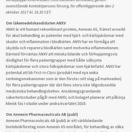
ovanstående kontaktpersons försorg, för offentliggörande den 2
oktober 2017 kl. 16.30 CET.
Om läkemedelskandidaten ANXV
ANXV är ett humant rekombinant protein, Annexin A5, främst avsedd
för akut behandling av patienter med hjärt- och kärlsjukdomar med
skador och inflammation i blodkärlen. ANXV har en förmåga att
skydda och reparera blodkärlen samt motverka inflammationen.
Därmed förväntas ANXV att minska lidande och förhoppningsvis
dödlighet för flera patientgrupper med både sällsynta
kärlsjukdomar och stora folksjukdomar som hjärtinfarkt. ANXV har
potential att bli
First-In-Class
(produkt med nya unika
verkningsmekanismer som är den första i sitt slag på marknaden)
för flera patientgrupper där det finns stora icke tillgodosedda
medicinska behandlingsbehov. Ansökningsgrundande
säkerhetsstudier pågår med ANXV, och bolaget planerar att påbörja
klinisk fas I-studie under andra kvartalet 2018.
Om Annexin Pharmaceuticals AB (publ)
Annexin Pharmaceuticals AB (publ) är ett världsledande
bioteknikföretag inom Annexin A5-området, för behandling av olika