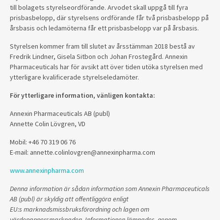
till bolagets styrelseordförande. Arvodet skall uppgå till fyra
prisbasbelopp, där styrelsens ordförande får två prisbasbelopp på
årsbasis och ledamöterna får ett prisbasbelopp var på årsbasis.
Styrelsen kommer fram till slutet av årsstämman 2018 bestå av
Fredrik Lindner, Gisela Sitbon och Johan Frostegård. Annexin
Pharmaceuticals har för avsikt att över tiden utöka styrelsen med
ytterligare kvalificerade styrelseledamöter.
För ytterligare information, vänligen kontakta:
Annexin Pharmaceuticals AB (publ)
Annette Colin Lövgren, VD
Mobil: +46 70 319 06 76
E-mail: annette.colinlovgren@annexinpharma.com
www.annexinpharma.com
Denna information är sådan information som Annexin Pharmaceuticals
AB (publ) är skyldig att offentliggöra enligt
EU:s marknadsmissbruksförordning och lagen om
värdepappersmarknaden.
Informationen lämnades, genom