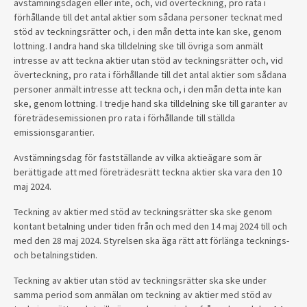
avstämningsdagen eller inte, och, vid överteckning, pro rata i
förhållande till det antal aktier som sådana personer tecknat med
stöd av teckningsrätter och, i den mån detta inte kan ske, genom
lottning. I andra hand ska tilldelning ske till övriga som anmält
intresse av att teckna aktier utan stöd av teckningsrätter och, vid
överteckning, pro rata i förhållande till det antal aktier som sådana
personer anmält intresse att teckna och, i den mån detta inte kan
ske, genom lottning. I tredje hand ska tilldelning ske till garanter av
företrädesemissionen pro rata i förhållande till ställda
emissionsgarantier.
Avstämningsdag för fastställande av vilka aktieägare som är
berättigade att med företrädesrätt teckna aktier ska vara den 10
maj 2024.
Teckning av aktier med stöd av teckningsrätter ska ske genom
kontant betalning under tiden från och med den 14 maj 2024 till och
med den 28 maj 2024. Styrelsen ska äga rätt att förlänga tecknings-
och betalningstiden.
Teckning av aktier utan stöd av teckningsrätter ska ske under
samma period som anmälan om teckning av aktier med stöd av