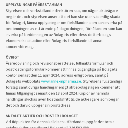
UPPLYSNINGAR PÅ ÅRSSTÄMMAN
Styrelsen och verkställande direktören ska, om någon aktieägare
begär det och styrelsen anser att det kan ske utan väsentlig skada
för Bolaget, lämna upplysningar om förhållanden som kan inverka på
bedömningen av ett ärende på dagordningen, förhållanden som kan
inverka på bedömningen av Bolagets eller dess dotterbolags
ekonomiska situation eller Bolagets förhållande till annat
koncernföretag.
ÖVRIGT
Årsredovisning och revisionsberättelse, fullmaktsformulär och
poströstningsformulär kommer att finnas tillgängliga på Bolagets
kontor senast den 11 april 2024, adress enligt ovan, samt på
Bolagets webbplats
www.annexinpharma.se.
Styrelsens fullständiga
förslag samt övriga handlingar enligt aktiebolagslagen kommer att
finnas tillgängligt senast den 18 april 2024. Kopior av nämnda
handlingar skickas även kostnadsfritt till de aktieägare som begär
det och därvid uppger sin postadress.
ANTALET AKTIER OCH RÖSTER I BOLAGET
Vid tidpunkten för denna kallelses utfärdande uppgår det totala
antalet aktier och röster i Bolaget till 346 583 688.