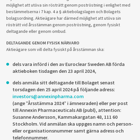
möjlighet att utöva sin rösträtt genom poströstning i enlighet med
bestämmelserna i 7 kap. 4 a § aktiebolagslagen och Bolagets
bolagsordning. Aktieägare har därmed möjlighet att utöva sin
rösträtt vid årsstämman genom poströstning, genom fysiskt
deltagande eller genom ombud.
DELTAGANDE GENOM FYSISK NÄRVARO
Aktieägare som vill delta fysiskt på årsstämman ska:
dels vara införd i den av Euroclear Sweden AB förda
aktieboken tisdagen den 23 april 2024,
dels anmäla sitt deltagande till Bolaget senast
torsdagen den 25 april 2024 på följande adress:
investors@annexinpharma.com
(ange ”Årsstämma 2024” i ämnesraden) eller per post
till Annexin Pharmaceuticals AB (publ), attention:
Susanne Andersson, Kammakargatan 48, 111 60
Stockholm. Vid anmälan ska uppges namn och person-
eller organisationsnummer samt gärna adress och
telefonnummer.