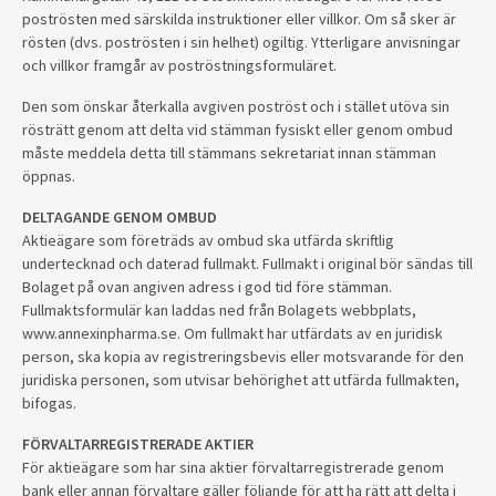
poströsten med särskilda instruktioner eller villkor. Om så sker är
rösten (dvs. poströsten i sin helhet) ogiltig. Ytterligare anvisningar
och villkor framgår av poströstningsformuläret.
Den som önskar återkalla avgiven poströst och i stället utöva sin
rösträtt genom att delta vid stämman fysiskt eller genom ombud
måste meddela detta till stämmans sekretariat innan stämman
öppnas.
DELTAGANDE GENOM OMBUD
Aktieägare som företräds av ombud ska utfärda skriftlig
undertecknad och daterad fullmakt. Fullmakt i original bör sändas till
Bolaget på ovan angiven adress i god tid före stämman.
Fullmaktsformulär kan laddas ned från Bolagets webbplats,
www.annexinpharma.se. Om fullmakt har utfärdats av en juridisk
person, ska kopia av registreringsbevis eller motsvarande för den
juridiska personen, som utvisar behörighet att utfärda fullmakten,
bifogas.
FÖRVALTARREGISTRERADE AKTIER
För aktieägare som har sina aktier förvaltarregistrerade genom
bank eller annan förvaltare gäller följande för att ha rätt att delta i