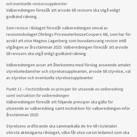
och eventuella revisorssuppleanter
Valberedningen föreslår att arvode till revisorn ska utgå enligt
godkänd räkning.
Som revisor i Bolaget föreslår valberedningen omval av
revisionsbolaget Öhrlings PricewaterhouseCoopers AB, som har för
avsikt att utse Magnus Lagerberg som huvudansvarig revisor intill
utgången av årsstämman 2025. Valberedningen föreslår att arvode
till revisorn ska utgå enligt godkänd räkning.
Valberedningen avser att återkomma med förslag avseende antalet
styrelseledamöter och styrelsesuppleanter, arvode till styrelse, val
av styrelse och eventuella styrelsesuppleanter.
Punkt 11 – Fastställande av principer för utseende av valberedning
samt instruktion för valberedningen
Valberedningen föreslår att följande principer ska gälla för
utseende av valberedning samt instruktion för valberedningen inför
årsstämman 2025:
Styrelsens ordförande ska sammankalla de tre till röstetalet
största aktieägarna i Bolaget, vilka får utse varsin ledamot som ska