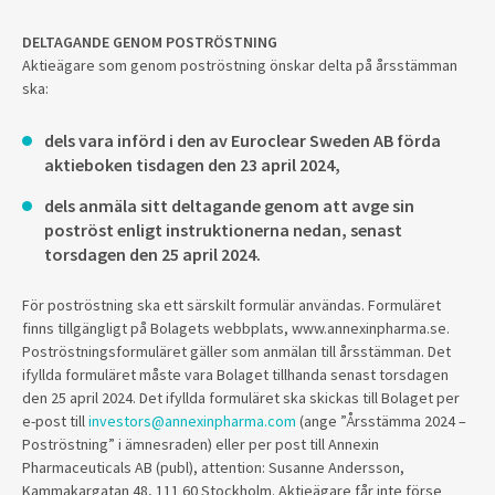
DELTAGANDE GENOM POSTRÖSTNING
Aktieägare som genom poströstning önskar delta på årsstämman
ska:
dels vara införd i den av Euroclear Sweden AB förda
aktieboken tisdagen den 23 april 2024,
dels anmäla sitt deltagande genom att avge sin
poströst enligt instruktionerna nedan, senast
torsdagen den 25 april 2024.
För poströstning ska ett särskilt formulär användas. Formuläret
finns tillgängligt på Bolagets webbplats, www.annexinpharma.se.
Poströstningsformuläret gäller som anmälan till årsstämman. Det
ifyllda formuläret måste vara Bolaget tillhanda senast torsdagen
den 25 april 2024. Det ifyllda formuläret ska skickas till Bolaget per
e-post till
investors@annexinpharma.com
(ange ”Årsstämma 2024 –
Poströstning” i ämnesraden) eller per post till Annexin
Pharmaceuticals AB (publ), attention: Susanne Andersson,
Kammakargatan 48, 111 60 Stockholm. Aktieägare får inte förse