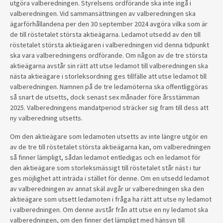
utgöra valberedningen. Styrelsens ordförande ska inte ingå i
valberedningen. Vid sammansättningen av valberedningen ska
ägarförhållandena per den 30 september 2024 avgöra vilka som är
de till röstetalet största aktieägarna. Ledamot utsedd av den till
röstetalet största aktieägaren i valberedningen vid denna tidpunkt
ska vara valberedningens ordförande. Om någon av de tre största
aktieägarna avstår sin rätt att utse ledamot till valberedningen ska
nästa aktieägare i storleksordning ges tillfälle att utse ledamot till
valberedningen. Namnen på de tre ledamöterna ska offentliggöras
så snart de utsetts, dock senast sex månader före årsstämman
2025. Valberedningens mandatperiod sträcker sig fram till dess att
ny valberedning utsetts.
Om den aktieägare som ledamoten utsetts av inte längre utgör en
av de tre till röstetalet största aktieägarna kan, om valberedningen
så finner lämpligt, sådan ledamot entledigas och en ledamot för
den aktieägare som storleksmässigt till röstetalet står näst i tur
ges möjlighet att inträda i stället för denne. Om en utsedd ledamot
av valberedningen av annat skäl avgår ur valberedningen ska den
aktieägare som utsett ledamoten i fråga ha rätt att utse ny ledamot
i valberedningen. Om denne avstår från att utse en ny ledamot ska
valberedningen, om den finner det lämpligt med hänsyn till