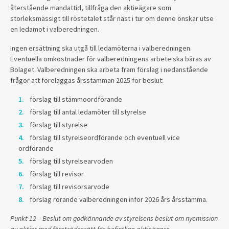
återstående mandattid, tillfråga den aktieägare som
storleksmässigt till röstetalet står näst i tur om denne önskar utse
en ledamot i valberedningen.
Ingen ersättning ska utgå till ledamöterna i valberedningen.
Eventuella omkostnader för valberedningens arbete ska bäras av
Bolaget. Valberedningen ska arbeta fram förslag i nedanstående
frågor att föreläggas årsstämman 2025 för beslut:
förslag till stämmoordförande
förslag till antal ledamöter till styrelse
förslag till styrelse
förslag till styrelseordförande och eventuell vice
ordförande
förslag till styrelsearvoden
förslag till revisor
förslag till revisorsarvode
förslag rörande valberedningen inför 2026 års årsstämma.
Punkt 12 – Beslut om godkännande av styrelsens beslut om nyemission