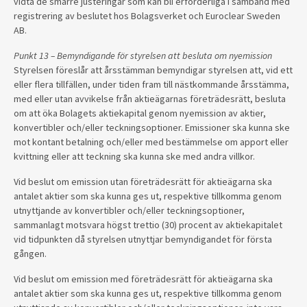
vidta de smärre justeringar som kan bli erforderliga i samband med
registrering av beslutet hos Bolagsverket och Euroclear Sweden
AB.
Punkt 13 – Bemyndigande för styrelsen att besluta om nyemission
Styrelsen föreslår att årsstämman bemyndigar styrelsen att, vid ett
eller flera tillfällen, under tiden fram till nästkommande årsstämma,
med eller utan avvikelse från aktieägarnas företrädesrätt, besluta
om att öka Bolagets aktiekapital genom nyemission av aktier,
konvertibler och/eller teckningsoptioner. Emissioner ska kunna ske
mot kontant betalning och/eller med bestämmelse om apport eller
kvittning eller att teckning ska kunna ske med andra villkor.
Vid beslut om emission utan företrädesrätt för aktieägarna ska
antalet aktier som ska kunna ges ut, respektive tillkomma genom
utnyttjande av konvertibler och/eller teckningsoptioner,
sammanlagt motsvara högst trettio (30) procent av aktiekapitalet
vid tidpunkten då styrelsen utnyttjar bemyndigandet för första
gången.
Vid beslut om emission med företrädesrätt för aktieägarna ska
antalet aktier som ska kunna ges ut, respektive tillkomma genom