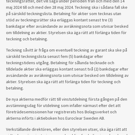
teckningsrätter, det vill säga under perioden från och med den 14
maj 2024 till och med den 28 maj 2024. Teckning ska i sådana fall ske
på särskild teckningslista. Betalning för aktier som tecknas utan
stöd av teckningsrätter ska erläggas kontant senast tre (3)
bankdagar efter avsändande av avräkningsnota som utvisar besked
om tilldelning av aktier. Styrelsen ska äga rätt att förlänga tiden för
teckning och betalning.
Teckning såvitt är fråga om eventuell teckning av garant ska ske på
särskild teckningslista senast fem (5) bankdagar efter
teckningstidens utgång. Betalning för sålunda tecknade och
tilldelade aktier ska erläggas kontant senast två (2) bankdagar efter
avsändande av avräkningsnota som utvisar besked om tilldelning av
aktier. Styrelsen ska äga rätt att förlänga tiden för teckning och
betalning.
De nya aktierna medför rätt till vinstutdelning första gången på den
avstämningsdag för utdelning som infaller närmast efter det att
företrädesemissionen har registrerats hos Bolagsverket och
aktierna införts i aktieboken hos Euroclear Sweden AB.
Verkställande direktören, eller den styrelsen utser, ska äga rätt att