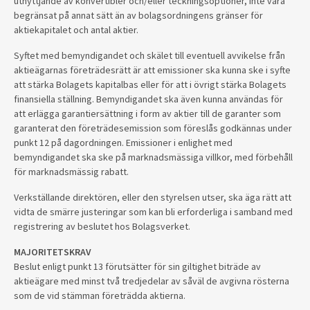
utnyttjande av konvertibler och/eller teckningsoptioner, inte vara
begränsat på annat sätt än av bolagsordningens gränser för
aktiekapitalet och antal aktier.
Syftet med bemyndigandet och skälet till eventuell avvikelse från
aktieägarnas företrädesrätt är att emissioner ska kunna ske i syfte
att stärka Bolagets kapitalbas eller för att i övrigt stärka Bolagets
finansiella ställning. Bemyndigandet ska även kunna användas för
att erlägga garantiersättning i form av aktier till de garanter som
garanterat den företrädesemission som föreslås godkännas under
punkt 12 på dagordningen. Emissioner i enlighet med
bemyndigandet ska ske på marknadsmässiga villkor, med förbehåll
för marknadsmässig rabatt.
Verkställande direktören, eller den styrelsen utser, ska äga rätt att
vidta de smärre justeringar som kan bli erforderliga i samband med
registrering av beslutet hos Bolagsverket.
MAJORITETSKRAV
Beslut enligt punkt 13 förutsätter för sin giltighet biträde av
aktieägare med minst två tredjedelar av såväl de avgivna rösterna
som de vid stämman företrädda aktierna.