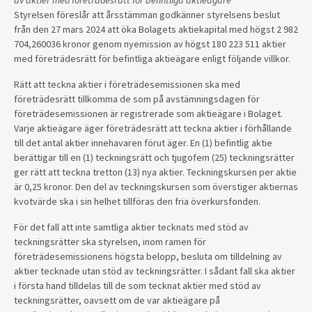
av aktier med företrädesrätt för befintliga aktieägare
Styrelsen föreslår att årsstämman godkänner styrelsens beslut
från den 27 mars 2024 att öka Bolagets aktiekapital med högst 2 982
704,260036 kronor genom nyemission av högst 180 223 511 aktier
med företrädesrätt för befintliga aktieägare enligt följande villkor.
Rätt att teckna aktier i företrädesemissionen ska med
företrädesrätt tillkomma de som på avstämningsdagen för
företrädesemissionen är registrerade som aktieägare i Bolaget.
Varje aktieägare äger företrädesrätt att teckna aktier i förhållande
till det antal aktier innehavaren förut äger. En (1) befintlig aktie
berättigar till en (1) teckningsrätt och tjugofem (25) teckningsrätter
ger rätt att teckna tretton (13) nya aktier. Teckningskursen per aktie
är 0,25 kronor. Den del av teckningskursen som överstiger aktiernas
kvotvärde ska i sin helhet tillföras den fria överkursfonden.
För det fall att inte samtliga aktier tecknats med stöd av
teckningsrätter ska styrelsen, inom ramen för
företrädesemissionens högsta belopp, besluta om tilldelning av
aktier tecknade utan stöd av teckningsrätter. I sådant fall ska aktier
i första hand tilldelas till de som tecknat aktier med stöd av
teckningsrätter, oavsett om de var aktieägare på