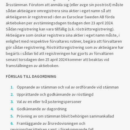
årsstämman. Förutom att anmäla sig (eller avge sin poströst) måste
sådan aktieägare omregistrera sina aktier i eget namn så att
aktieägaren är registrerad i den av Euroclear Sweden AB förda
aktieboken per avstämningsdagen tisdagen den 23 april 2024.
Sådan registrering kan vara tillfällig (s.k. rösträttsregistrering).
Aktieägare som önskar registrera sina aktier i eget namn måste, i
enlighet med respektive förvaltares rutiner, begära att förvaltaren
gör sådan registrering. Rösträttsregistrering som av aktieägare har
begärts i sådan tid att registreringen har gjorts av förvaltaren
senast torsdagen den 25 april 2024 kommer att beaktas vid
framställningen av aktieboken.
FÖRSLAG TILL DAGORDNING
Öppnande av stämman och val av ordförande vid stämman
Upprättande och godkännande av röstlängd
Val av en eller två justeringspersoner
Godkännande av dagordning
Prövning av om stämman blivit behörigen sammankallad
Framläggande av årsredovisningen och
revisionsberättelsen samt, i förekommande fall,