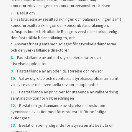
koncernredovisningen och koncernrevisionsberättelsen
Beslut om:
a. Fastställelse av resultaträkningen och balansräkningen samt
koncernresultaträkningen och koncernbalansräkningen,
b. Dispositioner beträffande Bolagets vinst eller förlust enligt
den fastställda balansräkningen, och
c. Ansvarsfrihet gentemot Bolaget för styrelseledamöterna
och den verkställande direktören
Fastställande av antalet styrelseledamöter och
styrelsesuppleanter
Fastställande av arvoden till styrelse och revisor
Val av styrelse och eventuella styrelsesuppleanter samt
val av revisor och eventuella revisorssuppleanter
Fastställande av principer för utseende av valberedning
samt instruktion för valberedningen
Beslut om godkännande av styrelsens beslut om
nyemission av aktier med företrädesrätt för befintliga
aktieägare
Beslut om bemyndigande för styrelsen att besluta om
nyemission