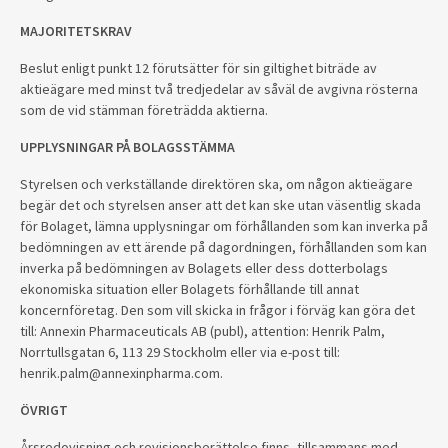
MAJORITETSKRAV
Beslut enligt punkt 12 förutsätter för sin giltighet biträde av
aktieägare med minst två tredjedelar av såväl de avgivna rösterna
som de vid stämman företrädda aktierna.
UPPLYSNINGAR PÅ BOLAGSSTÄMMA
Styrelsen och verkställande direktören ska, om någon aktieägare
begär det och styrelsen anser att det kan ske utan väsentlig skada
för Bolaget, lämna upplysningar om förhållanden som kan inverka på
bedömningen av ett ärende på dagordningen, förhållanden som kan
inverka på bedömningen av Bolagets eller dess dotterbolags
ekonomiska situation eller Bolagets förhållande till annat
koncernföretag. Den som vill skicka in frågor i förväg kan göra det
till: Annexin Pharmaceuticals AB (publ), attention: Henrik Palm,
Norrtullsgatan 6, 113 29 Stockholm eller via e-post till:
henrik.palm@annexinpharma.com.
ÖVRIGT
Årsredovisning och revisionsberättelse finns, tillsammans med