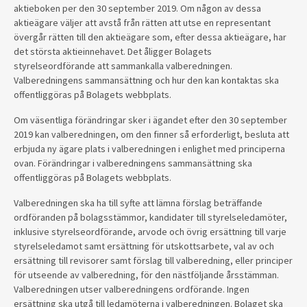
aktieboken per den 30 september 2019. Om någon av dessa
aktieägare väljer att avstå från rätten att utse en representant
övergår rätten till den aktieägare som, efter dessa aktieägare, har
det största aktieinnehavet. Det åligger Bolagets
styrelseordförande att sammankalla valberedningen.
Valberedningens sammansättning och hur den kan kontaktas ska
offentliggöras på Bolagets webbplats.
Om väsentliga förändringar sker i ägandet efter den 30 september
2019 kan valberedningen, om den finner så erforderligt, besluta att
erbjuda ny ägare plats i valberedningen i enlighet med principerna
ovan. Förändringar i valberedningens sammansättning ska
offentliggöras på Bolagets webbplats.
Valberedningen ska ha till syfte att lämna förslag beträffande
ordföranden på bolagsstämmor, kandidater till styrelseledamöter,
inklusive styrelseordförande, arvode och övrig ersättning till varje
styrelseledamot samt ersättning för utskottsarbete, val av och
ersättning till revisorer samt förslag till valberedning, eller principer
för utseende av valberedning, för den nästföljande årsstämman.
Valberedningen utser valberedningens ordförande. Ingen
ersättning ska utgå till ledamöterna i valberedningen. Bolaget ska