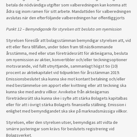
betala de nödvändiga utgifter som valberedningen kan komma att
ådra sig inom ramen för sitt arbete. Mandattiden för valberedningen
avslutas när den efterföljande valberedningen har offentliggjorts
Punkt 12 – Bemyndigande för styrelsen att besluta om nyemission
Styrelsen föreslår att bolagsstämman bemyndigar styrelsen att, vid
ett eller flera tillfällen, under tiden fram till nästkommande
årsstämma, med eller utan företrädesrätt för aktieägarna, besluta
om nyemission av aktier, konvertibler och/eller teckningsoptioner
motsvarande, vid fullt utnyttjande, sammanlagt högst tio (10)
procent av aktiekapitalet vid tidpunkten för årsstämman 2019.
Emissionsbeslutet ska kunna ske mot kontant betalning och/eller
med bestämmelse om apport eller kvittning eller att teckning ska
kunna ske med andra villkor. Avvikelse från aktieägarnas
företrädesrätt ska kunna ske i syfte att stärka Bolagets kapitalbas
eller för att i övrigt stärka Bolagets finansiella ställning. Emission i
enlighet med bemyndigandet ska ske på marknadsmässiga villkor.
Styrelsen, eller den styrelsen utser, bemyndigas att vidta de
smärre justeringar som krävs för beslutets registrering vid
Bolagsverket.