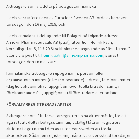
Aktieägare som vill delta på bolagsstämman ska:
– dels vara införd i den av Euroclear Sweden AB förda aktieboken
torsdagen den 16 maj 2019, och
– dels anmäla sitt deltagande till Bolaget på följande adress:
Annexin Pharmaceuticals AB (publ), attention: Henrik Palm,
Norrtullsgatan 6, 113 29 Stockholm med angivande av "årsstämma"
eller via e-post till:
henrik.palm@annexinpharma.com
, senast
torsdagen den 16 maj 2019.
I anmälan ska aktieägaren uppge namn, person- eller
organisationsnummer (eller motsvarande), adress, telefonnummer
(dagtid), aktieinnehav, uppgift om eventuella biträden samt, i
förekommande fall, uppgift om ställföreträdare eller ombud.
FÖRVALTARREGISTRERADE AKTIER
Aktieägare som låtit förvaltarregistrera sina aktier måste, för att
äga rätt att delta i bolagsstämman, tillfälligt låta omregistrera
aktierna i eget namn i den av Euroclear Sweden AB förda
aktieboken. Sådan omregistrering måste vara verkställd torsdagen