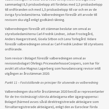
sammanlagt 8,5 prisbasbelopp att fördelas med 2,5 prisbasbelopp
till ordföranden och med 1,5 prisbasbelopp till var och en av de
övriga fyra ledamöterna. Valberedningen föreslår att arvode till
revisorn ska utgå enligt godkänd räkning.
Valberedningen föreslår att stämman beslutar om omval av
styrelseledamöterna Carl-Fredrik Lindner, Johan Frostegård,
Anders Haegerstrand, Gisela Sitbon och Lena Torlegård. Vidare
föreslår valberedningen omval av Carl-Fredrik Lindner till styrelsens
ordförande.
Som revisor i Bolaget föreslår valberedningen omval av
revisionsbolaget Öhrlings PricewaterhouseCoopers, som har för
avsikt att utse Magnus Lagerberg som huvudansvarig revisor intill
utgången av årsstämman 2020.
Punkt 11 – Fastställande av principer för utseende av valberedning
Valberedningen ska inför årsstämman 2020 bestå av representanter
för de tre röstmässigt största aktieägarna eller ägargrupperna i
Bolaget (härmed avses såväl direktregistrerade aktieägare som
förvaltarregistrerade aktieägare), enligt den av Euroclear förda