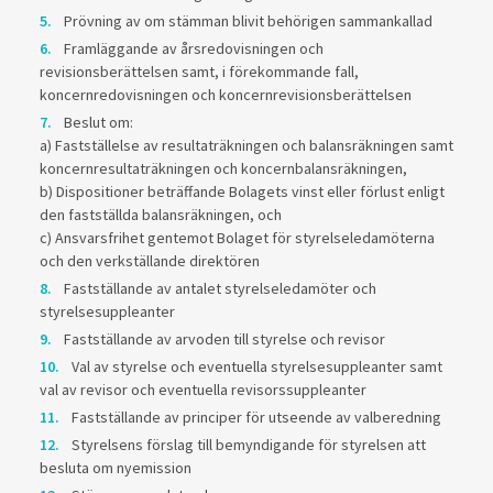
Prövning av om stämman blivit behörigen sammankallad
Framläggande av årsredovisningen och
revisionsberättelsen samt, i förekommande fall,
koncernredovisningen och koncernrevisionsberättelsen
Beslut om:
a) Fastställelse av resultaträkningen och balansräkningen samt
koncernresultaträkningen och koncernbalansräkningen,
b) Dispositioner beträffande Bolagets vinst eller förlust enligt
den fastställda balansräkningen, och
c) Ansvarsfrihet gentemot Bolaget för styrelseledamöterna
och den verkställande direktören
Fastställande av antalet styrelseledamöter och
styrelsesuppleanter
Fastställande av arvoden till styrelse och revisor
Val av styrelse och eventuella styrelsesuppleanter samt
val av revisor och eventuella revisorssuppleanter
Fastställande av principer för utseende av valberedning
Styrelsens förslag till bemyndigande för styrelsen att
besluta om nyemission