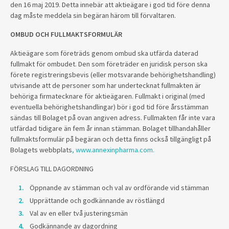
den 16 maj 2019. Detta innebär att aktieägare i god tid före denna
dag måste meddela sin begäran härom till förvaltaren.
OMBUD OCH FULLMAKTSFORMULÄR
Aktieägare som företräds genom ombud ska utfärda daterad
fullmakt för ombudet. Den som företräder en juridisk person ska
förete registreringsbevis (eller motsvarande behörighetshandling)
utvisande att de personer som har undertecknat fullmakten är
behöriga firmatecknare för aktieägaren. Fullmakt i original (med
eventuella behörighetshandlingar) bör i god tid före årsstämman
sändas till Bolaget på ovan angiven adress. Fullmakten får inte vara
utfärdad tidigare än fem år innan stämman. Bolaget tillhandahåller
fullmaktsformulär på begäran och detta finns också tillgängligt på
Bolagets webbplats
, www.annexinpharma.com.
FÖRSLAG TILL DAGORDNING
Öppnande av stämman och val av ordförande vid stämman
Upprättande och godkännande av röstlängd
Val av en eller två justeringsmän
Godkännande av dagordning