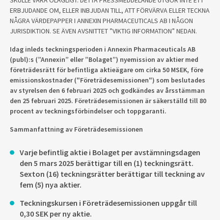
SKULLE VARA OLAGLIGT. DETTA PRESSMEDDELANDE UTGÖR INTE ETT
ERBJUDANDE OM, ELLER INBJUDAN TILL, ATT FÖRVÄRVA ELLER TECKNA
NÅGRA VÄRDEPAPPER I ANNEXIN PHARMACEUTICALS AB I NÅGON
JURISDIKTION. SE ÄVEN AVSNITTET ”VIKTIG INFORMATION” NEDAN.
Idag inleds teckningsperioden i Annexin Pharmaceuticals AB
(publ):s (”Annexin” eller ”Bolaget”) nyemission av aktier med
företrädesrätt för befintliga aktieägare om cirka 50 MSEK, före
emissionskostnader ("Företrädesemissionen") som beslutades
av styrelsen den 6 februari 2025 och godkändes av årsstämman
den 25 februari 2025. Företrädesemissionen är säkerställd till 80
procent av teckningsförbindelser och toppgaranti.
Sammanfattning av Företrädesemissionen
Varje befintlig aktie i Bolaget per avstämningsdagen
den 5 mars 2025 berättigar till en (1) teckningsrätt.
Sexton (16) teckningsrätter berättigar till teckning av
fem (5) nya aktier.
Teckningskursen i Företrädesemissionen uppgår till
0,30 SEK per ny aktie.