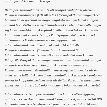
andra jurisdiktioner än Sverige.
Detta pressmeddelande är inte ett prospekt enligt betydelsen i
Prospektförordningen (EU) 2017/1129 (”Prospektförordningen”) och
har inte blivit godkänt av någon regulatorisk myndighet i någon
jurisdiktion. Detta pressmeddelande varken identifierar eller utger
sig för att identifiera risker (direkta eller indirekta) som kan vara
förbundna med en investering i Värdepapper. Bolaget har med
anledning av Företrädesemissionen upprättat ett
informationsdokument i enlighet med artikel 1.4 db i
Prospektförordningen (”Informationsdokumentet”).
Informationsdokumentet har utformats i enlighet med kraven i
Bilaga IX i Prospektförordningen. Informationsdokumentet är inget
prospekt och kommer varken granskas eller godkännas av
Finansinspektionen. Eventuellt investeringsbeslut bör, för att en
investerare fullt ut ska förstå de potentiella riskerna och fördelarna
som är förknippade med beslutet att delta i Företrädesemissionen,
enbart fattas baserat på informationen i Informationsdokumentet.
Informationen i detta pressmeddelande får inte offentliggöras,
publiceras eller distribueras, direkt eller indirekt, inom eller till USA
(innefattande dess territorier och provinser, varje stat i USA samt