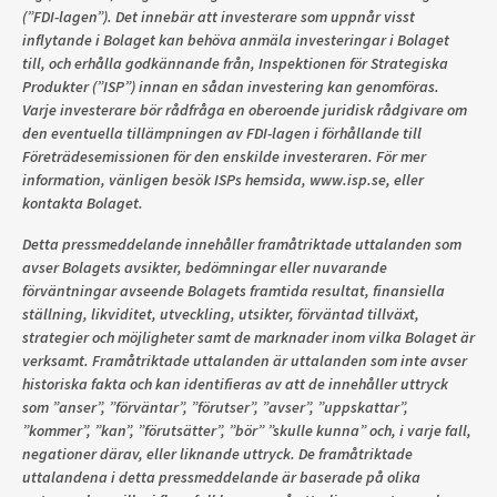
(”FDI-lagen”). Det innebär att investerare som uppnår visst
inflytande i Bolaget kan behöva anmäla investeringar i Bolaget
till, och erhålla godkännande från, Inspektionen för Strategiska
Produkter (”ISP”) innan en sådan investering kan genomföras.
Varje investerare bör rådfråga en oberoende juridisk rådgivare om
den eventuella tillämpningen av FDI-lagen i förhållande till
Företrädesemissionen för den enskilde investeraren. För mer
information, vänligen besök ISPs hemsida, www.isp.se, eller
kontakta Bolaget.
Detta pressmeddelande innehåller framåtriktade uttalanden som
avser Bolagets avsikter, bedömningar eller nuvarande
förväntningar avseende Bolagets framtida resultat, finansiella
ställning, likviditet, utveckling, utsikter, förväntad tillväxt,
strategier och möjligheter samt de marknader inom vilka Bolaget är
verksamt. Framåtriktade uttalanden är uttalanden som inte avser
historiska fakta och kan identifieras av att de innehåller uttryck
som ”anser”, ”förväntar”, ”förutser”, ”avser”, ”uppskattar”,
”kommer”, ”kan”, ”förutsätter”, ”bör” ”skulle kunna” och, i varje fall,
negationer därav, eller liknande uttryck. De framåtriktade
uttalandena i detta pressmeddelande är baserade på olika