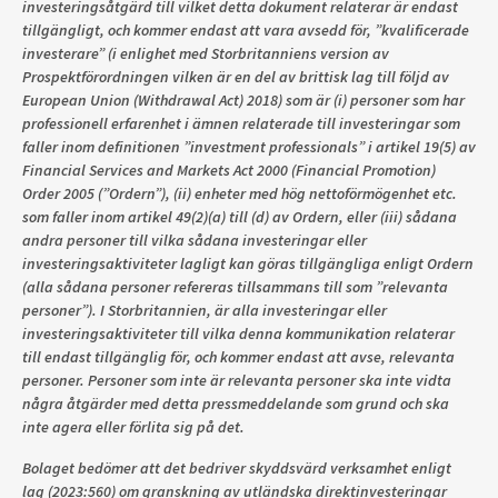
investeringsåtgärd till vilket detta dokument relaterar är endast
tillgängligt, och kommer endast att vara avsedd för, ”kvalificerade
investerare” (i enlighet med Storbritanniens version av
Prospektförordningen vilken är en del av brittisk lag till följd av
European Union (Withdrawal Act) 2018) som är (i) personer som har
professionell erfarenhet i ämnen relaterade till investeringar som
faller inom definitionen ”investment professionals” i artikel 19(5) av
Financial Services and Markets Act 2000 (Financial Promotion)
Order 2005 (”Ordern”), (ii) enheter med hög nettoförmögenhet etc.
som faller inom artikel 49(2)(a) till (d) av Ordern, eller (iii) sådana
andra personer till vilka sådana investeringar eller
investeringsaktiviteter lagligt kan göras tillgängliga enligt Ordern
(alla sådana personer refereras tillsammans till som ”relevanta
personer”). I Storbritannien, är alla investeringar eller
investeringsaktiviteter till vilka denna kommunikation relaterar
till endast tillgänglig för, och kommer endast att avse, relevanta
personer. Personer som inte är relevanta personer ska inte vidta
några åtgärder med detta pressmeddelande som grund och ska
inte agera eller förlita sig på det.
Bolaget bedömer att det bedriver skyddsvärd verksamhet enligt
lag (2023:560) om granskning av utländska direktinvesteringar