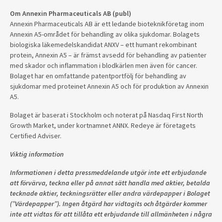
Om Annexin Pharmaceuticals AB (publ)
Annexin Pharmaceuticals AB är ett ledande bioteknikföretag inom
Annexin A5-området för behandling av olika sjukdomar. Bolagets
biologiska läkemedelskandidat ANXV – ett humant rekombinant
protein, Annexin A5 – är främst avsedd för behandling av patienter
med skador och inflammation i blodkärlen men även för cancer.
Bolaget har en omfattande patentportfölj för behandling av
sjukdomar med proteinet Annexin A5 och för produktion av Annexin
A5.
Bolaget är baserat i Stockholm och noterat på Nasdaq First North
Growth Market, under kortnamnet ANNX. Redeye är företagets
Certified Adviser.
Viktig information
Informationen i detta pressmeddelande utgör inte ett erbjudande
att förvärva, teckna eller på annat sätt handla med aktier, betalda
tecknade aktier, teckningsrätter eller andra värdepapper i Bolaget
(”Värdepapper”). Ingen åtgärd har vidtagits och åtgärder kommer
inte att vidtas för att tillåta ett erbjudande till allmänheten i några