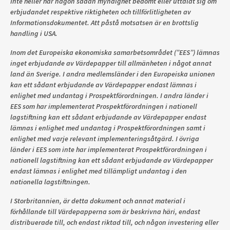
Inte heller har någon sådan myndighet bedömt eller uttalat sig om
erbjudandet respektive riktigheten och tillförlitligheten av
Informationsdokumentet. Att påstå motsatsen är en brottslig
handling i USA.
Inom det Europeiska ekonomiska samarbetsområdet (”EES”) lämnas
inget erbjudande av Värdepapper till allmänheten i något annat
land än Sverige. I andra medlemsländer i den Europeiska unionen
kan ett sådant erbjudande av Värdepapper endast lämnas i
enlighet med undantag i Prospektförordningen. I andra länder i
EES som har implementerat Prospektförordningen i nationell
lagstiftning kan ett sådant erbjudande av Värdepapper endast
lämnas i enlighet med undantag i Prospektförordningen samt i
enlighet med varje relevant implementeringsåtgärd. I övriga
länder i EES som inte har implementerat Prospektförordningen i
nationell lagstiftning kan ett sådant erbjudande av Värdepapper
endast lämnas i enlighet med tillämpligt undantag i den
nationella lagstiftningen.
I Storbritannien, är detta dokument och annat material i
förhållande till Värdepapperna som är beskrivna häri, endast
distribuerade till, och endast riktad till, och någon investering eller