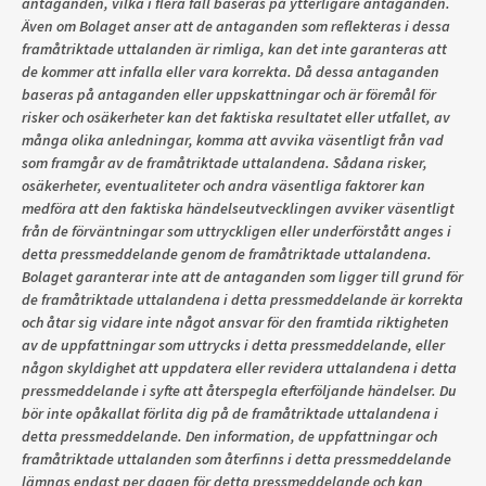
antaganden, vilka i flera fall baseras på ytterligare antaganden.
Även om Bolaget anser att de antaganden som reflekteras i dessa
framåtriktade uttalanden är rimliga, kan det inte garanteras att
de kommer att infalla eller vara korrekta. Då dessa antaganden
baseras på antaganden eller uppskattningar och är föremål för
risker och osäkerheter kan det faktiska resultatet eller utfallet, av
många olika anledningar, komma att avvika väsentligt från vad
som framgår av de framåtriktade uttalandena. Sådana risker,
osäkerheter, eventualiteter och andra väsentliga faktorer kan
medföra att den faktiska händelseutvecklingen avviker väsentligt
från de förväntningar som uttryckligen eller underförstått anges i
detta pressmeddelande genom de framåtriktade uttalandena.
Bolaget garanterar inte att de antaganden som ligger till grund för
de framåtriktade uttalandena i detta pressmeddelande är korrekta
och åtar sig vidare inte något ansvar för den framtida riktigheten
av de uppfattningar som uttrycks i detta pressmeddelande, eller
någon skyldighet att uppdatera eller revidera uttalandena i detta
pressmeddelande i syfte att återspegla efterföljande händelser. Du
bör inte opåkallat förlita dig på de framåtriktade uttalandena i
detta pressmeddelande. Den information, de uppfattningar och
framåtriktade uttalanden som återfinns i detta pressmeddelande
lämnas endast per dagen för detta pressmeddelande och kan