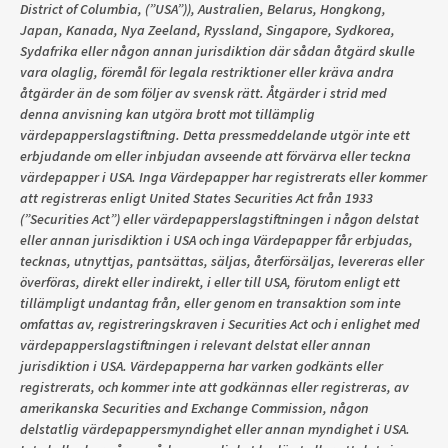
District of Columbia, (”USA”)), Australien, Belarus, Hongkong,
Japan, Kanada, Nya Zeeland, Ryssland, Singapore, Sydkorea,
Sydafrika eller någon annan jurisdiktion där sådan åtgärd skulle
vara olaglig, föremål för legala restriktioner eller kräva andra
åtgärder än de som följer av svensk rätt. Åtgärder i strid med
denna anvisning kan utgöra brott mot tillämplig
värdepapperslagstiftning. Detta pressmeddelande utgör inte ett
erbjudande om eller inbjudan avseende att förvärva eller teckna
värdepapper i USA. Inga Värdepapper har registrerats eller kommer
att registreras enligt United States Securities Act från 1933
(”Securities Act”) eller värdepapperslagstiftningen i någon delstat
eller annan jurisdiktion i USA och inga Värdepapper får erbjudas,
tecknas, utnyttjas, pantsättas, säljas, återförsäljas, levereras eller
överföras, direkt eller indirekt, i eller till USA, förutom enligt ett
tillämpligt undantag från, eller genom en transaktion som inte
omfattas av, registreringskraven i Securities Act och i enlighet med
värdepapperslagstiftningen i relevant delstat eller annan
jurisdiktion i USA. Värdepapperna har varken godkänts eller
registrerats, och kommer inte att godkännas eller registreras, av
amerikanska Securities and Exchange Commission, någon
delstatlig värdepappersmyndighet eller annan myndighet i USA.