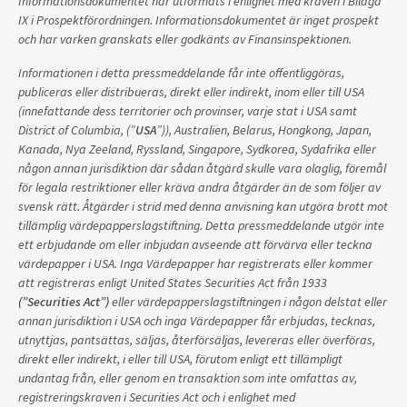
Informationsdokumentet har utformats i enlighet med kraven i Bilaga
IX i Prospektförordningen. Informationsdokumentet är inget prospekt
och har varken granskats eller godkänts av Finansinspektionen.
Informationen i detta pressmeddelande får inte offentliggöras,
publiceras eller distribueras, direkt eller indirekt, inom eller till USA
(innefattande dess territorier och provinser, varje stat i USA samt
District of Columbia, (”
USA
”)), Australien, Belarus, Hongkong, Japan,
Kanada, Nya Zeeland, Ryssland, Singapore, Sydkorea, Sydafrika eller
någon annan jurisdiktion där sådan åtgärd skulle vara olaglig, föremål
för legala restriktioner eller kräva andra åtgärder än de som följer av
svensk rätt. Åtgärder i strid med denna anvisning kan utgöra brott mot
tillämplig värdepapperslagstiftning. Detta pressmeddelande utgör inte
ett erbjudande om eller inbjudan avseende att förvärva eller teckna
värdepapper i USA. Inga Värdepapper har registrerats eller kommer
att registreras enligt United States Securities Act från 1933
(”Securities Act”)
eller värdepapperslagstiftningen i någon delstat eller
annan jurisdiktion i USA och inga Värdepapper får erbjudas, tecknas,
utnyttjas, pantsättas, säljas, återförsäljas, levereras eller överföras,
direkt eller indirekt, i eller till USA, förutom enligt ett tillämpligt
undantag från, eller genom en transaktion som inte omfattas av,
registreringskraven i Securities Act och i enlighet med