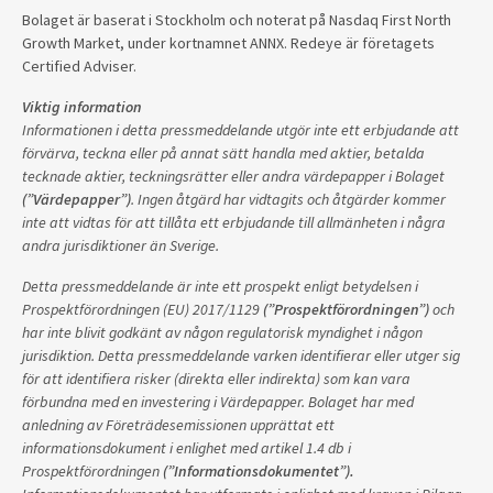
Bolaget är baserat i Stockholm och noterat på Nasdaq First North
Growth Market, under kortnamnet ANNX. Redeye är företagets
Certified Adviser.
Viktig information
Informationen i detta pressmeddelande utgör inte ett erbjudande att
förvärva, teckna eller på annat sätt handla med aktier, betalda
tecknade aktier, teckningsrätter eller andra värdepapper i Bolaget
(”Värdepapper”)
. Ingen åtgärd har vidtagits och åtgärder kommer
inte att vidtas för att tillåta ett erbjudande till allmänheten i några
andra jurisdiktioner än Sverige.
Detta pressmeddelande är inte ett prospekt enligt betydelsen i
Prospektförordningen (EU) 2017/1129
(”Prospektförordningen”)
och
har inte blivit godkänt av någon regulatorisk myndighet i någon
jurisdiktion. Detta pressmeddelande varken identifierar eller utger sig
för att identifiera risker (direkta eller indirekta) som kan vara
förbundna med en investering i Värdepapper. Bolaget har med
anledning av Företrädesemissionen upprättat ett
informationsdokument i enlighet med artikel 1.4 db i
Prospektförordningen
(”Informationsdokumentet”).