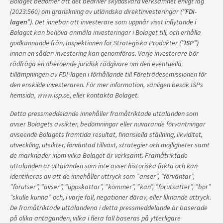
Bolaget bedömer att det bedriver skyddsvärd verksamhet enligt lag
(2023:560) om granskning av utländska direktinvesteringar
(”FDI-
lagen”)
. Det innebär att investerare som uppnår visst inflytande i
Bolaget kan behöva anmäla investeringar i Bolaget till, och erhålla
godkännande från, Inspektionen för Strategiska Produkter
(”ISP”)
innan en sådan investering kan genomföras. Varje investerare bör
rådfråga en oberoende juridisk rådgivare om den eventuella
tillämpningen av FDI-lagen i förhållande till Företrädesemissionen för
den enskilde investeraren. För mer information, vänligen besök ISPs
hemsida, www.isp.se, eller kontakta Bolaget.
Detta pressmeddelande innehåller framåtriktade uttalanden som
avser Bolagets avsikter, bedömningar eller nuvarande förväntningar
avseende Bolagets framtida resultat, finansiella ställning, likviditet,
utveckling, utsikter, förväntad tillväxt, strategier och möjligheter samt
de marknader inom vilka Bolaget är verksamt. Framåtriktade
uttalanden är uttalanden som inte avser historiska fakta och kan
identifieras av att de innehåller uttryck som ”anser”, ”förväntar”,
”förutser”, ”avser”, ”uppskattar”, ”kommer”, ”kan”, ”förutsätter”, ”bör”
”skulle kunna” och, i varje fall, negationer därav, eller liknande uttryck.
De framåtriktade uttalandena i detta pressmeddelande är baserade
på olika antaganden, vilka i flera fall baseras på ytterligare