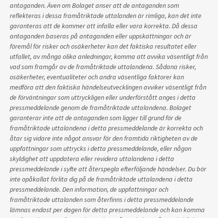
antaganden. Även om Bolaget anser att de antaganden som
reflekteras i dessa framåtriktade uttalanden är rimliga, kan det inte
garanteras att de kommer att infalla eller vara korrekta. Då dessa
antaganden baseras på antaganden eller uppskattningar och är
föremål för risker och osäkerheter kan det faktiska resultatet eller
utfallet, av många olika anledningar, komma att avvika väsentligt från
vad som framgår av de framåtriktade uttalandena. Sådana risker,
osäkerheter, eventualiteter och andra väsentliga faktorer kan
medföra att den faktiska händelseutvecklingen avviker väsentligt från
de förväntningar som uttryckligen eller underförstått anges i detta
pressmeddelande genom de framåtriktade uttalandena. Bolaget
garanterar inte att de antaganden som ligger till grund för de
framåtriktade uttalandena i detta pressmeddelande är korrekta och
åtar sig vidare inte något ansvar för den framtida riktigheten av de
uppfattningar som uttrycks i detta pressmeddelande, eller någon
skyldighet att uppdatera eller revidera uttalandena i detta
pressmeddelande i syfte att återspegla efterföljande händelser. Du bör
inte opåkallat förlita dig på de framåtriktade uttalandena i detta
pressmeddelande. Den information, de uppfattningar och
framåtriktade uttalanden som återfinns i detta pressmeddelande
lämnas endast per dagen för detta pressmeddelande och kan komma