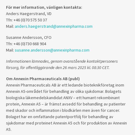
För mer information, vänligen kontakta:
Anders Haegerstrand, VD
Tfn: +46 (0)70 575 50 37
Mail:
anders.haegerstrand@annexinpharma.com
Susanne Andersson, CFO
Tfn: +46 (0)730 668 904
Mail:
susanne.andersson@annexinpharma.com
Informationen lämnades, genom ovanstående kontaktpersoners
försorg, för offentliggörande den 26 mars 2025 kl. 08:30 CET.
Om Annexin Pharmaceuticals AB (publ)
Annexin Pharmaceuticals AB är ett ledande bioteknikföretag inom
Annexin A5-området för behandling av olika sjukdomar. Bolagets
biologiska läkemedelskandidat ANXV – ett humant rekombinant
protein, Annexin A5 – är främst avsedd för behandling av patienter
med skador och inflammation i blodkärlen men även för cancer.
Bolaget har en omfattande patentportfölj för behandling av
sjukdomar med proteinet Annexin A5 och för produktion av Annexin
A5.