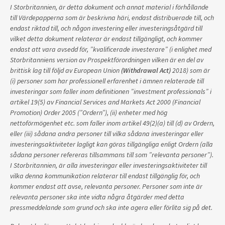
I Storbritannien, är detta dokument och annat material i förhållande
till Värdepapperna som är beskrivna häri, endast distribuerade till, och
endast riktad till, och någon investering eller investeringsåtgärd till
vilket detta dokument relaterar är endast tillgängligt, och kommer
endast att vara avsedd för, ”kvalificerade investerare” (i enlighet med
Storbritanniens version av Prospektförordningen vilken är en del av
brittisk lag till följd av European Union
(Withdrawal Act)
2018) som är
(i) personer som har professionell erfarenhet i ämnen relaterade till
investeringar som faller inom definitionen ”investment professionals” i
artikel 19(5) av Financial Services and Markets Act 2000 (Financial
Promotion) Order 2005 (”Ordern”), (ii) enheter med hög
nettoförmögenhet etc. som faller inom artikel 49(2)(a) till (d) av Ordern,
eller (iii) sådana andra personer till vilka sådana investeringar eller
investeringsaktiviteter lagligt kan göras tillgängliga enligt Ordern (alla
sådana personer refereras tillsammans till som ”relevanta personer”).
I Storbritannien, är alla investeringar eller investeringsaktiviteter till
vilka denna kommunikation relaterar till endast tillgänglig för, och
kommer endast att avse, relevanta personer. Personer som inte är
relevanta personer ska inte vidta några åtgärder med detta
pressmeddelande som grund och ska inte agera eller förlita sig på det.