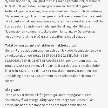
Nyemissionen har, i enlighet med ingångna garantiavtal, fastställts
till 0,30 SEK per aktie. Teckningskursen har fastställts genom
förhandlingar på armlängds avstånd mellan Bolaget och Garanterna.
Styrelsen har gjort bedömningen att villkoren därmed har bestämts
på sådant sätt att marknadsmässigheten har säkerställts och att de
återspeglar rådande marknadsläge. Betalning i den Riktade
Nyemissionen kommer att ske genom kvittning av Garanternas
respektive fordringar på garantiersättning mot Bolaget.
Total ökning av antalet aktier och aktiekapital
Genom Företrädesemissionen och den Riktade Nyemissionen ökar
aktiekapitalet med totalt 2 855 804,168502 SEK, från 8 820
812,906081 SEK till 11 676 617,074583 SEK, genom nyemission av
totalt 172 555 845 aktier, vilket innebär att det totala antalet aktier
ökar från 532 978 711 till 705 534 556 aktier, motsvarande en total
utspädning om cirka 24,5 procent av aktiekapitalet och antalet
röster.
Rådgivare
Redeye AB är finansiell rådgivare gällande toppgaranti, Cirio
Advokatbyrå AB är legal rådgivare och Bergs Securities AB är
emissionsinstitut i samband med Företrädesemissionen.