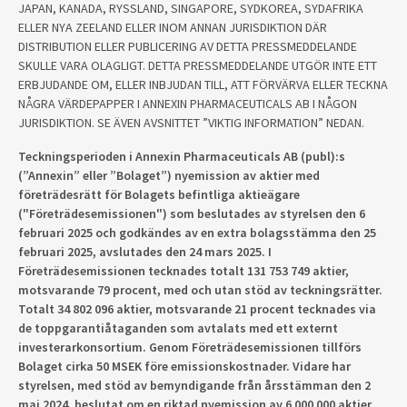
JAPAN, KANADA, RYSSLAND, SINGAPORE, SYDKOREA, SYDAFRIKA
ELLER NYA ZEELAND ELLER INOM ANNAN JURISDIKTION DÄR
DISTRIBUTION ELLER PUBLICERING AV DETTA PRESSMEDDELANDE
SKULLE VARA OLAGLIGT. DETTA PRESSMEDDELANDE UTGÖR INTE ETT
ERBJUDANDE OM, ELLER INBJUDAN TILL, ATT FÖRVÄRVA ELLER TECKNA
NÅGRA VÄRDEPAPPER I ANNEXIN PHARMACEUTICALS AB I NÅGON
JURISDIKTION. SE ÄVEN AVSNITTET ”VIKTIG INFORMATION” NEDAN.
Teckningsperioden i Annexin Pharmaceuticals AB (publ):s
(”Annexin” eller ”Bolaget”) nyemission av aktier med
företrädesrätt för Bolagets befintliga aktieägare
("Företrädesemissionen") som beslutades av styrelsen den 6
februari 2025 och godkändes av en extra bolagsstämma den 25
februari 2025, avslutades den 24 mars 2025. I
Företrädesemissionen tecknades totalt 131 753 749 aktier,
motsvarande 79 procent, med och utan stöd av teckningsrätter.
Totalt 34 802 096 aktier, motsvarande 21 procent tecknades via
de toppgarantiåtaganden som avtalats med ett externt
investerarkonsortium. Genom Företrädesemissionen tillförs
Bolaget cirka 50 MSEK före emissionskostnader. Vidare har
styrelsen, med stöd av bemyndigande från årsstämman den 2
maj 2024, beslutat om en riktad nyemission av 6 000 000 aktier