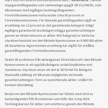
mars 2025 ett externt investerarkonsortium (”
Garanterna
”) lämnat
toppgarantiåtaganden som sammanlagt uppgår till 15,0 MSEK, som
tillsammans med ingångna teckningsåtaganden i
Företrädesemissionen motsvarade cirka 80 procent av
Företrädesemissionen. För lämnade garantiåtaganden utgår en
ersättning om 12 procent av det garanterade beloppet. Enligt
ingångna garantiavtal ska Bolaget erlägga garantiersättningen
genom en riktad emission av aktier. Mot bakgrund av detta har
styrelsen beslutat om den Riktade Nyemissionen av 6 000 000 aktier
till Garanterna. Ingen kontant ersättning har utgått för erhållna
garantiåtaganden i Företrädesemissionen.
Skälet till avvikelsen från aktieägarnas företrädesrätt i den Riktade
Nyemissionen är att uppfylla Bolagets avtalsförpliktelse mot
Garanterna. Styrelsen anser att det är till fördel för Bolagets
finansiella ställning att tillvarata möjligheten att betala
garantiersättningen i form av nyemitterade aktier i stället för
kontant utbetalning.
Beslut om den Riktade Nyemissionen har fattats med stöd av
bemyndigandet från årsstämman som hölls den 2 maj 2024.
Teckningskursen för aktier som emitteras genom den Riktade