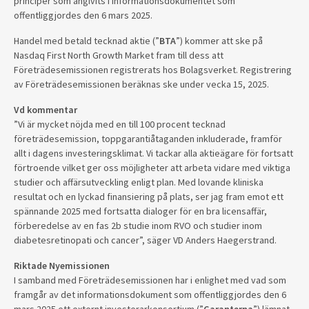
principer som angivits i informationsdokumentet som
offentliggjordes den 6 mars 2025.
Handel med betald tecknad aktie (”
BTA
”) kommer att ske på
Nasdaq First North Growth Market fram till dess att
Företrädesemissionen registrerats hos Bolagsverket. Registrering
av Företrädesemissionen beräknas ske under vecka 15, 2025.
Vd kommentar
”Vi är mycket nöjda med en till 100 procent tecknad
företrädesemission, toppgarantiåtaganden inkluderade, framför
allt i dagens investeringsklimat. Vi tackar alla aktieägare för fortsatt
förtroende vilket ger oss möjligheter att arbeta vidare med viktiga
studier och affärsutveckling enligt plan. Med lovande kliniska
resultat och en lyckad finansiering på plats, ser jag fram emot ett
spännande 2025 med fortsatta dialoger för en bra licensaffär,
förberedelse av en fas 2b studie inom RVO och studier inom
diabetesretinopati och cancer”, säger VD Anders Haegerstrand.
Riktade Nyemissionen
I samband med Företrädesemissionen har i enlighet med vad som
framgår av det informationsdokument som offentliggjordes den 6