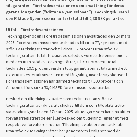
till garanter i Företrädesemissionen som ersättning för deras
garantiåtaganden (”Riktade Nyemissionen”). Teckningskursen i
den Riktade Nyemissionen är fastställd till 0,30 SEK per aktie.
Utfall i Företrädesemissionen
Teckningsperioden i Företrädesemissionen avslutades den 24 mars
2025. Företrädesemissionen tecknades till cirka 77,4 procent med
stöd av teckningsrätter och till cirka 1,7 procent utan stöd av
teckningsrätter. Totalt tecknades således Företrädesemissionen,
med och utan stöd av teckningsrätter, till 79,1 procent. Totalt
tecknades 20,9 procent via den toppgaranti som avtalats med ett
externt investerarkonsortium med långsiktig investeringshorisont.
Företrädesemissionen har därmed tecknats till 100 procent och
Annexin tillförs cirka 50,0 MSEK före emissionskostnader.
Besked om tilldelning av aktier som tecknats utan stöd av
teckningsrätter beräknas att skickas till dem som tilldelats aktier
via avräkningsnota den 27 mars 2025. Aktieägare som har sina aktier
förvaltarregistrerade erhåller besked om tilldelning i enlighet med
respektive förvaltares rutiner. Tilldelning av aktier som tecknats
utan stöd av teckningsrätter har genomförts i enlighet med de