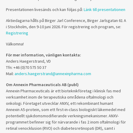
Presentationen livesänds och kan följas på:
Länk till presentationen
Aktiedagarna hålls på Birger Jarl Conference, Birger Jarlsgatan 61 A
i Stockholm, den 9-10 juni 2026. För registrering och program, se:
Registrering
Välkomna!
För mer information, vänligen kontakta:
Anders Haegerstrand, VD
Tfn: +46 (0)70 575 50 37
Mail:
anders.haegerstrand@annexinpharma.com
Om Annexin Pharmaceuticals AB (publ)
Annexin Pharmaceuticals är ett bioteknikföretag i klinisk fas med
verksamhet inom de terapeutiska områdena oftalmologi och
onkologi. Företaget utvecklar ANXV, ett rekombinant humant
Annexin A5-protein, som ett first-in-class biologiskt läkemedel med
potentiellt sjukdomsmodifierande verkningsmekanismer. ANXV-
programmet befinner sig för närvarande i fas 2 inom oftalmologi för
retinal venocklusion (RVO) och diabetesretinopati (DR), samt i