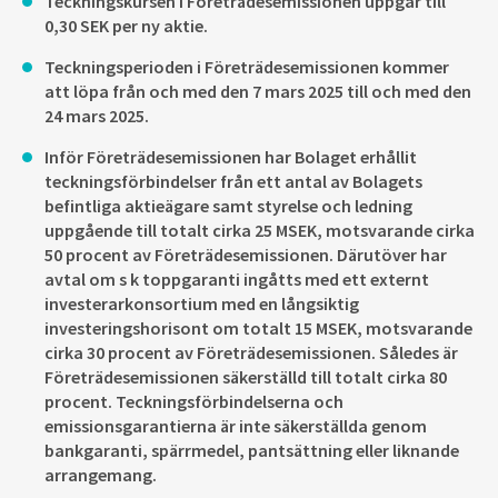
Teckningskursen i Företrädesemissionen uppgår till
0,30 SEK per ny aktie.
Teckningsperioden i Företrädesemissionen kommer
att löpa från och med den 7 mars 2025 till och med den
24 mars 2025.
Inför Företrädesemissionen har Bolaget erhållit
teckningsförbindelser från ett antal av Bolagets
befintliga aktieägare samt styrelse och ledning
uppgående till totalt cirka 25 MSEK, motsvarande cirka
50 procent av Företrädesemissionen. Därutöver har
avtal om s k toppgaranti ingåtts med ett externt
investerarkonsortium med en långsiktig
investeringshorisont om totalt 15 MSEK, motsvarande
cirka 30 procent av Företrädesemissionen. Således är
Företrädesemissionen säkerställd till totalt cirka 80
procent. Teckningsförbindelserna och
emissionsgarantierna är inte säkerställda genom
bankgaranti, spärrmedel, pantsättning eller liknande
arrangemang.