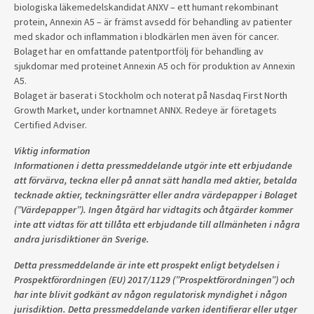
biologiska läkemedelskandidat ANXV – ett humant rekombinant
protein, Annexin A5 – är främst avsedd för behandling av patienter
med skador och inflammation i blodkärlen men även för cancer.
Bolaget har en omfattande patentportfölj för behandling av
sjukdomar med proteinet Annexin A5 och för produktion av Annexin
A5.
Bolaget är baserat i Stockholm och noterat på Nasdaq First North
Growth Market, under kortnamnet ANNX. Redeye är företagets
Certified Adviser.
Viktig information
Informationen i detta pressmeddelande utgör inte ett erbjudande
att förvärva, teckna eller på annat sätt handla med aktier, betalda
tecknade aktier, teckningsrätter eller andra värdepapper i Bolaget
(”Värdepapper”). Ingen åtgärd har vidtagits och åtgärder kommer
inte att vidtas för att tillåta ett erbjudande till allmänheten i några
andra jurisdiktioner än Sverige.
Detta pressmeddelande är inte ett prospekt enligt betydelsen i
Prospektförordningen (EU) 2017/1129 (”Prospektförordningen”) och
har inte blivit godkänt av någon regulatorisk myndighet i någon
jurisdiktion. Detta pressmeddelande varken identifierar eller utger