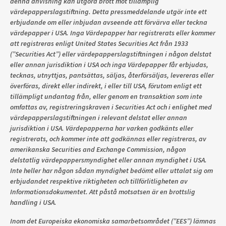
denna anvisning kan utgöra brott mot tillämplig
värdepapperslagstiftning. Detta pressmeddelande utgör inte ett
erbjudande om eller inbjudan avseende att förvärva eller teckna
värdepapper i USA. Inga Värdepapper har registrerats eller kommer
att registreras enligt United States Securities Act från 1933
(”Securities Act”) eller värdepapperslagstiftningen i någon delstat
eller annan jurisdiktion i USA och inga Värdepapper får erbjudas,
tecknas, utnyttjas, pantsättas, säljas, återförsäljas, levereras eller
överföras, direkt eller indirekt, i eller till USA, förutom enligt ett
tillämpligt undantag från, eller genom en transaktion som inte
omfattas av, registreringskraven i Securities Act och i enlighet med
värdepapperslagstiftningen i relevant delstat eller annan
jurisdiktion i USA. Värdepapperna har varken godkänts eller
registrerats, och kommer inte att godkännas eller registreras, av
amerikanska Securities and Exchange Commission, någon
delstatlig värdepappersmyndighet eller annan myndighet i USA.
Inte heller har någon sådan myndighet bedömt eller uttalat sig om
erbjudandet respektive riktigheten och tillförlitligheten av
Informationsdokumentet. Att påstå motsatsen är en brottslig
handling i USA.
Inom det Europeiska ekonomiska samarbetsområdet (”EES”) lämnas