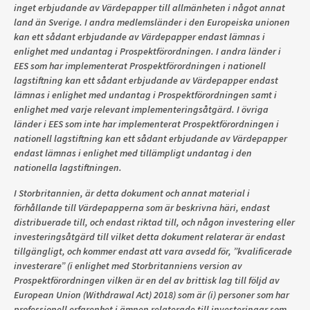
inget erbjudande av Värdepapper till allmänheten i något annat
land än Sverige. I andra medlemsländer i den Europeiska unionen
kan ett sådant erbjudande av Värdepapper endast lämnas i
enlighet med undantag i Prospektförordningen. I andra länder i
EES som har implementerat Prospektförordningen i nationell
lagstiftning kan ett sådant erbjudande av Värdepapper endast
lämnas i enlighet med undantag i Prospektförordningen samt i
enlighet med varje relevant implementeringsåtgärd. I övriga
länder i EES som inte har implementerat Prospektförordningen i
nationell lagstiftning kan ett sådant erbjudande av Värdepapper
endast lämnas i enlighet med tillämpligt undantag i den
nationella lagstiftningen.
I Storbritannien, är detta dokument och annat material i
förhållande till Värdepapperna som är beskrivna häri, endast
distribuerade till, och endast riktad till, och någon investering eller
investeringsåtgärd till vilket detta dokument relaterar är endast
tillgängligt, och kommer endast att vara avsedd för, ”kvalificerade
investerare” (i enlighet med Storbritanniens version av
Prospektförordningen vilken är en del av brittisk lag till följd av
European Union (Withdrawal Act) 2018) som är (i) personer som har
professionell erfarenhet i ämnen relaterade till investeringar som