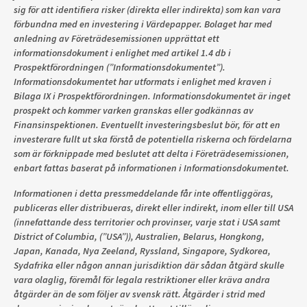
sig för att identifiera risker (direkta eller indirekta) som kan vara
förbundna med en investering i Värdepapper. Bolaget har med
anledning av Företrädesemissionen upprättat ett
informationsdokument i enlighet med artikel 1.4 db i
Prospektförordningen (”Informationsdokumentet”).
Informationsdokumentet har utformats i enlighet med kraven i
Bilaga IX i Prospektförordningen. Informationsdokumentet är inget
prospekt och kommer varken granskas eller godkännas av
Finansinspektionen. Eventuellt investeringsbeslut bör, för att en
investerare fullt ut ska förstå de potentiella riskerna och fördelarna
som är förknippade med beslutet att delta i Företrädesemissionen,
enbart fattas baserat på informationen i Informationsdokumentet.
Informationen i detta pressmeddelande får inte offentliggöras,
publiceras eller distribueras, direkt eller indirekt, inom eller till USA
(innefattande dess territorier och provinser, varje stat i USA samt
District of Columbia, (”USA”)), Australien, Belarus, Hongkong,
Japan, Kanada, Nya Zeeland, Ryssland, Singapore, Sydkorea,
Sydafrika eller någon annan jurisdiktion där sådan åtgärd skulle
vara olaglig, föremål för legala restriktioner eller kräva andra
åtgärder än de som följer av svensk rätt. Åtgärder i strid med