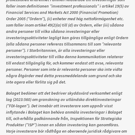
faller inom definitionen ”investment professionals” i artikel 19(5) av
Financial Services and Markets Act 2000 (Financial Promotion)
Order 2005 (”Ordern”), (ii) enheter med hög nettoförmögenhet etc.
som faller inom artikel 49(2)(a) till (d) av Ordern, eller (iii) sådana
andra personer till vilka sådana investeringar eller
investeringsaktiviteter lagligt kan göras tillgängliga enligt Ordern
(alla sådana personer refereras tillsammans till som ”relevanta
personer”). I Storbritannien, är alla investeringar eller
investeringsaktiviteter till vilka denna kommunikation relaterar
till endast tillgänglig för, och kommer endast att avse, relevanta
personer. Personer som inte är relevanta personer ska inte vidta
några åtgärder med detta pressmeddelande som grund och ska
inte agera eller förlita sig på det.
Bolaget bedömer att det bedriver skyddsvärd verksamhet enligt
lag (2023:560) om granskning av utländska direktinvesteringar
(”FDI-lagen”). Det innebär att investerare som uppnår visst
inflytande i Bolaget kan behöva anmäla investeringar i Bolaget
till, och erhålla godkännande från, Inspektionen för Strategiska
Produkter (”ISP”) innan en sådan investering kan genomföras.
Varje investerare bör rådfråga en oberoende juridisk rådgivare om