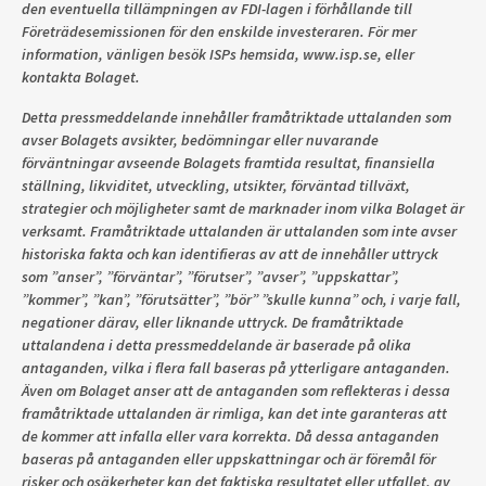
den eventuella tillämpningen av FDI-lagen i förhållande till
Företrädesemissionen för den enskilde investeraren. För mer
information, vänligen besök ISPs hemsida, www.isp.se, eller
kontakta Bolaget.
Detta pressmeddelande innehåller framåtriktade uttalanden som
avser Bolagets avsikter, bedömningar eller nuvarande
förväntningar avseende Bolagets framtida resultat, finansiella
ställning, likviditet, utveckling, utsikter, förväntad tillväxt,
strategier och möjligheter samt de marknader inom vilka Bolaget är
verksamt. Framåtriktade uttalanden är uttalanden som inte avser
historiska fakta och kan identifieras av att de innehåller uttryck
som ”anser”, ”förväntar”, ”förutser”, ”avser”, ”uppskattar”,
”kommer”, ”kan”, ”förutsätter”, ”bör” ”skulle kunna” och, i varje fall,
negationer därav, eller liknande uttryck. De framåtriktade
uttalandena i detta pressmeddelande är baserade på olika
antaganden, vilka i flera fall baseras på ytterligare antaganden.
Även om Bolaget anser att de antaganden som reflekteras i dessa
framåtriktade uttalanden är rimliga, kan det inte garanteras att
de kommer att infalla eller vara korrekta. Då dessa antaganden
baseras på antaganden eller uppskattningar och är föremål för
risker och osäkerheter kan det faktiska resultatet eller utfallet, av