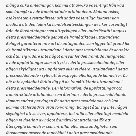
många olika anledningar, komma att avvika väsentligt från vad
som framgår av de framåtriktade uttalandena. Sådana risker,
osäkerheter, eventualiteter och andra väsentliga faktorer kan
medföra att den faktiska händelseutvecklingen avviker väsentligt
från de förväntningar som uttryckligen eller underförstått anges i
detta pressmeddelande genom de framåtriktade uttalandena.
Bolaget garanterar inte att de antaganden som ligger till grund för
de framåtriktade uttalandena i detta pressmeddelande är korrekta
och åtar sig vidare inte något ansvar för den framtida riktigheten
av de uppfattningar som uttrycks i detta pressmeddelande, eller
någon skyldighet att uppdatera eller revidera uttalandena i detta
pressmeddelande i syfte att återspegla efterföljande händelser. Du
bör inte opåkallat förlita dig på de framåtriktade uttalandena i
detta pressmeddelande. Den information, de uppfattningar och
framåtriktade uttalanden som återfinns i detta pressmeddelande
lämnas endast per dagen för detta pressmeddelande och kan
komma att förändras utan förvarning. Bolaget åtar sig inte någon
skyldighet att se över, uppdatera, bekräfta eller offentligt meddela
någon revidering av något framåtriktat uttalande för att
återspegla händelser som inträffar eller omständigheter som
förekommer avseende innehållet i detta pressmeddelande.