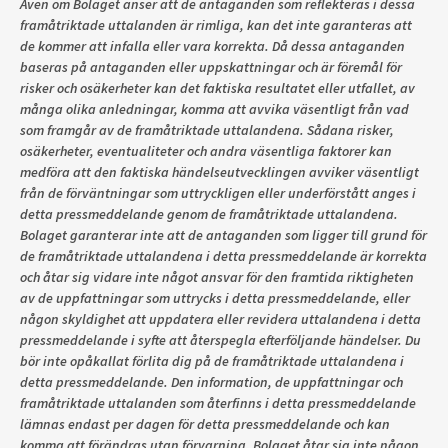
Även om Bolaget anser att de antaganden som reflekteras i dessa
framåtriktade uttalanden är rimliga, kan det inte garanteras att
de kommer att infalla eller vara korrekta. Då dessa antaganden
baseras på antaganden eller uppskattningar och är föremål för
risker och osäkerheter kan det faktiska resultatet eller utfallet, av
många olika anledningar, komma att avvika väsentligt från vad
som framgår av de framåtriktade uttalandena. Sådana risker,
osäkerheter, eventualiteter och andra väsentliga faktorer kan
medföra att den faktiska händelseutvecklingen avviker väsentligt
från de förväntningar som uttryckligen eller underförstått anges i
detta pressmeddelande genom de framåtriktade uttalandena.
Bolaget garanterar inte att de antaganden som ligger till grund för
de framåtriktade uttalandena i detta pressmeddelande är korrekta
och åtar sig vidare inte något ansvar för den framtida riktigheten
av de uppfattningar som uttrycks i detta pressmeddelande, eller
någon skyldighet att uppdatera eller revidera uttalandena i detta
pressmeddelande i syfte att återspegla efterföljande händelser. Du
bör inte opåkallat förlita dig på de framåtriktade uttalandena i
detta pressmeddelande. Den information, de uppfattningar och
framåtriktade uttalanden som återfinns i detta pressmeddelande
lämnas endast per dagen för detta pressmeddelande och kan
komma att förändras utan förvarning. Bolaget åtar sig inte någon