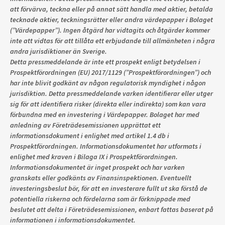
att förvärva, teckna eller på annat sätt handla med aktier, betalda
tecknade aktier, teckningsrätter eller andra värdepapper i Bolaget
(”Värdepapper”). Ingen åtgärd har vidtagits och åtgärder kommer
inte att vidtas för att tillåta ett erbjudande till allmänheten i några
andra jurisdiktioner än Sverige.
Detta pressmeddelande är inte ett prospekt enligt betydelsen i
Prospektförordningen (EU) 2017/1129 (”Prospektförordningen”) och
har inte blivit godkänt av någon regulatorisk myndighet i någon
jurisdiktion. Detta pressmeddelande varken identifierar eller utger
sig för att identifiera risker (direkta eller indirekta) som kan vara
förbundna med en investering i Värdepapper. Bolaget har med
anledning av Företrädesemissionen upprättat ett
informationsdokument i enlighet med artikel 1.4 db i
Prospektförordningen. Informationsdokumentet har utformats i
enlighet med kraven i Bilaga IX i Prospektförordningen.
Informationsdokumentet är inget prospekt och har varken
granskats eller godkänts av Finansinspektionen. Eventuellt
investeringsbeslut bör, för att en investerare fullt ut ska förstå de
potentiella riskerna och fördelarna som är förknippade med
beslutet att delta i Företrädesemissionen, enbart fattas baserat på
informationen i informationsdokumentet.