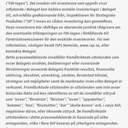
(”FDI-lagen”). Det innebär att investerare som uppnår visst
inflytande i Bolaget kan behöva anmäla investeringar i Bolaget
till, och erhålla godkännande från, Inspektionen för Strategiska
Produkter (”ISP”) innan en sådan investering kan genomföras.
Varje investerare bör rådfråga en oberoende juridisk rådgivare om
den eventuella tillämpningen av FDI-lagen i förhållande till
Företrädesemissionen för den enskilde investeraren. För mer
information, vänligen besök ISPs hemsida, www.isp.se, eller
kontakta Bolaget.
Detta pressmeddelande innehåller framåtriktade uttalanden som
avser Bolagets avsikter, bedömningar eller nuvarande
förväntningar avseende Bolagets framtida resultat, finansiella
ställning, likviditet, utveckling, utsikter, förväntad tillväxt,
strategier och möjligheter samt de marknader inom vilka Bolaget är
verksamt. Framåtriktade uttalanden är uttalanden som inte avser
historiska fakta och kan identifieras av att de innehåller uttryck
som ”anser”, ”förväntar”, ”förutser”, ”avser”, ”uppskattar”,
”kommer”, ”kan”, ”förutsätter”, ”bör” ”skulle kunna” och, i varje fall,
negationer därav, eller liknande uttryck. De framåtriktade
uttalandena i detta pressmeddelande är baserade på olika
antaganden, vilka i flera fall baseras på ytterligare antaganden.