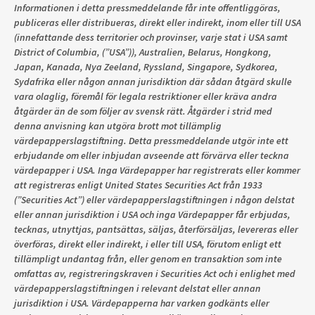
Informationen i detta pressmeddelande får inte offentliggöras,
publiceras eller distribueras, direkt eller indirekt, inom eller till USA
(innefattande dess territorier och provinser, varje stat i USA samt
District of Columbia, (”USA”)), Australien, Belarus, Hongkong,
Japan, Kanada, Nya Zeeland, Ryssland, Singapore, Sydkorea,
Sydafrika eller någon annan jurisdiktion där sådan åtgärd skulle
vara olaglig, föremål för legala restriktioner eller kräva andra
åtgärder än de som följer av svensk rätt. Åtgärder i strid med
denna anvisning kan utgöra brott mot tillämplig
värdepapperslagstiftning. Detta pressmeddelande utgör inte ett
erbjudande om eller inbjudan avseende att förvärva eller teckna
värdepapper i USA. Inga Värdepapper har registrerats eller kommer
att registreras enligt United States Securities Act från 1933
(”Securities Act”) eller värdepapperslagstiftningen i någon delstat
eller annan jurisdiktion i USA och inga Värdepapper får erbjudas,
tecknas, utnyttjas, pantsättas, säljas, återförsäljas, levereras eller
överföras, direkt eller indirekt, i eller till USA, förutom enligt ett
tillämpligt undantag från, eller genom en transaktion som inte
omfattas av, registreringskraven i Securities Act och i enlighet med
värdepapperslagstiftningen i relevant delstat eller annan
jurisdiktion i USA. Värdepapperna har varken godkänts eller