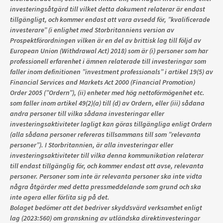
investeringsåtgärd till vilket detta dokument relaterar är endast
tillgängligt, och kommer endast att vara avsedd för, ”kvalificerade
investerare” (i enlighet med Storbritanniens version av
Prospektförordningen vilken är en del av brittisk lag till följd av
European Union (Withdrawal Act) 2018) som är (i) personer som har
professionell erfarenhet i ämnen relaterade till investeringar som
faller inom definitionen ”investment professionals” i artikel 19(5) av
Financial Services and Markets Act 2000 (Financial Promotion)
Order 2005 (”Ordern”), (ii) enheter med hög nettoförmögenhet etc.
som faller inom artikel 49(2)(a) till (d) av Ordern, eller (iii) sådana
andra personer till vilka sådana investeringar eller
investeringsaktiviteter lagligt kan göras tillgängliga enligt Ordern
(alla sådana personer refereras tillsammans till som ”relevanta
personer”). I Storbritannien, är alla investeringar eller
investeringsaktiviteter till vilka denna kommunikation relaterar
till endast tillgänglig för, och kommer endast att avse, relevanta
personer. Personer som inte är relevanta personer ska inte vidta
några åtgärder med detta pressmeddelande som grund och ska
inte agera eller förlita sig på det.
Bolaget bedömer att det bedriver skyddsvärd verksamhet enligt
lag (2023:560) om granskning av utländska direktinvesteringar