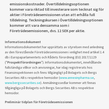
emissionskostnader. Övertilldelningsoptionen
kommer vara riktad till investerare som tecknat sig för
aktier i Företrädesemissionen utan att erhålla full
tilldelning. Teckningskursen i Övertilldelningsoptionen
kommer att vara densamma som i
Företrädesemissionen, dvs. 12 SEK per aktie.
Informationsdokument
Informationsdokumentet har upprättats av styrelsen med anledning
av den förestående Företrädesemissionen i enlighet med artikel 1.4
db i Europaparlamentets och Rådets förordning (EU) 2017/1129
(”
Prospektförordningen
”). Informationsdokumentet, innehållande
fullständiga villkor och anvisningar, har idag registrerats hos
Finansinspektionen och finns tillgängligt på Bolagets och Bergs
Securities AB:s respektive hemsidor (
www.annexinpharma.se
,
www.bergssecurities.se
). Anmälningssedlar kommer att finnas
tillgängliga på Bolagets och Bergs Securities AB:s respektive
hemsidor.
Preliminär tidplan för Företrädesemissionen