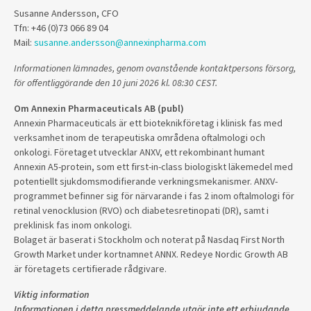
Susanne Andersson, CFO
Tfn: +46 (0)73 066 89 04
Mail:
susanne.andersson@annexinpharma.com
Informationen lämnades, genom ovanstående kontaktpersons försorg,
för offentliggörande den 10 juni 2026 kl. 08:30 CEST.
Om Annexin Pharmaceuticals AB (publ)
Annexin Pharmaceuticals är ett bioteknikföretag i klinisk fas med
verksamhet inom de terapeutiska områdena oftalmologi och
onkologi. Företaget utvecklar ANXV, ett rekombinant humant
Annexin A5-protein, som ett first-in-class biologiskt läkemedel med
potentiellt sjukdomsmodifierande verkningsmekanismer. ANXV-
programmet befinner sig för närvarande i fas 2 inom oftalmologi för
retinal venocklusion (RVO) och diabetesretinopati (DR), samt i
preklinisk fas inom onkologi.
Bolaget är baserat i Stockholm och noterat på Nasdaq First North
Growth Market under kortnamnet ANNX. Redeye Nordic Growth AB
är företagets certifierade rådgivare.
Viktig information
Informationen i detta pressmeddelande utgör inte ett erbjudande