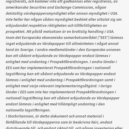
registrerats, och kommer inte att godkännas eller registreras, av
amerikanska Securities and Exchange Commission, någon
delstatlig värdepappersmyndighet eller annan myndighet i USA.
Inte heller har någon sådan myndighet bedömt eller uttalat sig om
erbjudandet respektive riktigheten och tillförlitligheten av
prospektet. Att påstå motsatsen är en brottslig handling i USA.
Inom det Europeiska ekonomiska samarbetsområdet (”EES”) lämnas
inget erbjudande av Värdepapper till allmänheten i något annat
land än Sverige. I andra medlemsländer i den Europeiska unionen
kan ett sådant erbjudande av Värdepapper endast lämnas i
enlighet med undantag i Prospektförordningen. I andra länder i
EES som har implementerat Prospektförordningen i nationell
lagstiftning kan ett sådant erbjudande av Värdepapper endast
lämnas i enlighet med undantag i Prospektförordningen samt i
enlighet med varje relevant implementeringsåtgärd. I övriga
länder i EES som inte har implementerat Prospektförordningen i
nationell lagstiftning kan ett sådant erbjudande av Värdepapper
endast lämnas i enlighet med tillämpligt undantag i den
nationella lagstiftningen.
I Storbritannien, är detta dokument och annat material i
förhållande till Värdepapperna som är beskrivna häri, endast
distribuerade till, och endast riktad till, och någon investering eller