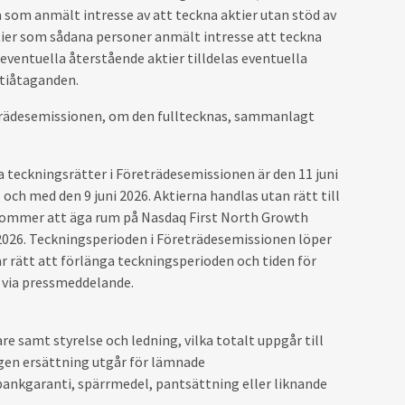
ga som anmält intresse av att teckna aktier utan stöd av
aktier som sådana personer anmält intresse att teckna
 eventuella återstående aktier tilldelas eventuella
ntiåtaganden.
öreträdesemissionen, om den fulltecknas, sammanlagt
a teckningsrätter i Företrädesemissionen är den 11 juni
l och med den 9 juni 2026. Aktierna handlas utan rätt till
 kommer att äga rum på Nasdaq First North Growth
 2026. Teckningsperioden i Företrädesemissionen löper
har rätt att förlänga teckningsperioden och tiden för
t via pressmeddelande.
re samt styrelse och ledning, vilka totalt uppgår till
ngen ersättning utgår för lämnade
bankgaranti, spärrmedel, pantsättning eller liknande