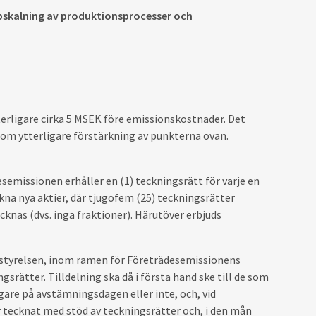
ppskalning av produktionsprocesser och
tterligare cirka 5 MSEK före emissionskostnader. Det
som ytterligare förstärkning av punkterna ovan.
semissionen erhåller en (1) teckningsrätt för varje en
kna nya aktier, där tjugofem (25) teckningsrätter
ecknas (dvs. inga fraktioner). Härutöver erbjuds
ka styrelsen, inom ramen för Företrädesemissionens
srätter. Tilldelning ska då i första hand ske till de som
gare på avstämningsdagen eller inte, och, vid
er tecknat med stöd av teckningsrätter och, i den mån