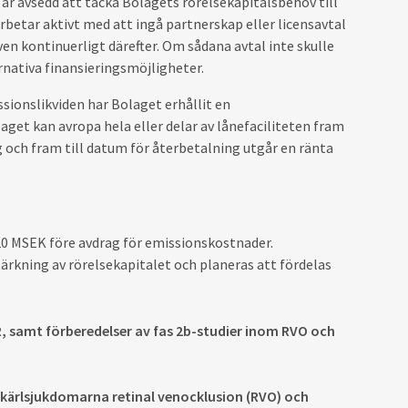
är avsedd att täcka Bolagets rörelsekapitalsbehov till
arbetar aktivt med att ingå partnerskap eller licensavtal
ven kontinuerligt därefter. Om sådana avtal inte skulle
rnativa finansieringsmöjligheter.
ssionslikviden har Bolaget erhållit en
aget kan avropa hela eller delar av lånefaciliteten fram
 och fram till datum för återbetalning utgår en ränta
 20 MSEK före avdrag för emissionskostnader.
rkning av rörelsekapitalet och planeras att fördelas
 samt förberedelser av fas 2b-studier inom RVO och
 kärlsjukdomarna retinal venocklusion (RVO) och