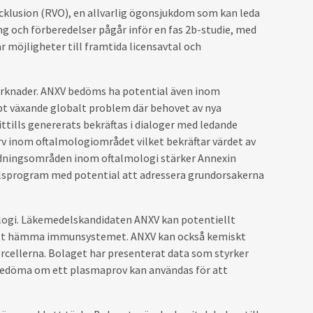
nocklusion (RVO), en allvarlig ögonsjukdom som kan leda
ing och förberedelser pågår inför en fas 2b-studie, med
 möjligheter till framtida licensavtal och
marknader. ANXV bedöms ha potential även inom
t växande globalt problem där behovet av nya
ittills genererats bekräftas i dialoger med ledande
rv inom oftalmologiområdet vilket bekräftar värdet av
dningsområden inom oftalmologi stärker Annexin
elsprogram med potential att adressera grundorsakerna
ologi. Läkemedelskandidaten ANXV kan potentiellt
 att hämma immunsystemet. ANXV kan också kemiskt
cercellerna. Bolaget har presenterat data som styrker
t bedöma om ett plasmaprov kan användas för att