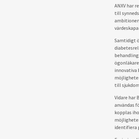
ANXV har re
till synned
ambitionen 
värdeskapa
Samtidigt ö
diabetesre
behandlings
ögonläkare 
innovativa
möjlighete
till sjukdo
Vidare har 
användas f
kopplas iho
möjligheter
identifiera