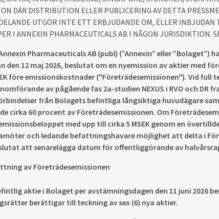
ION DÄR DISTRIBUTION ELLER PUBLICERING AV DETTA PRESSM
ELANDE UTGÖR INTE ETT ERBJUDANDE OM, ELLER INBJUDAN T
ER I ANNEXIN PHARMACEUTICALS AB I NÅGON JURISDIKTION. S
i Annexin Pharmaceuticals AB (publ) (”Annexin” eller ”Bolaget”)
 den 12 maj 2026, beslutat om en nyemission av aktier med före
EK före emissionskostnader ("Företrädesemissionen"). Vid full 
nomförande av pågående fas 2a-studien NEXUS i RVO och DR fram t
örbindelser från Bolagets befintliga långsiktiga huvudägare sa
e cirka 60 procent av Företrädesemissionen. Om Företrädesemi
emissionsbeloppet med upp till cirka 5 MSEK genom en övertillde
damöter och ledande befattningshavare möjlighet att delta i F
lutat att senarelägga datum för offentliggörande av halvårsrapp
tning av Företrädesemissionen
efintlig aktie i Bolaget per avstämningsdagen den 11 juni 2026 ber
srätter berättigar till teckning av sex (6) nya aktier.