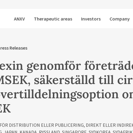
ANXV
Therapeutic areas
Investors
Company
ress Releases
exin genomför företräd
SEK, säkerställd till c
vertilldelningsoption om
EK
 FÖR DISTRIBUTION ELLER PUBLICERING, DIREKT ELLER INDIREK
 JAPAN, KANADA, RYSSLAND, SINGAPORE, SYDKOREA, SYDAFRIK