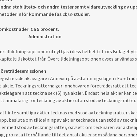
ndna stabilitets- och andra tester samt vidareutveckling av u
etoder inför kommande fas 2b/3-studier.
 omkostnader
: Ca 5 procent.
Administration.
Övertilldelningsoptionen utnyttjas i dess helhet tillförs Bolaget y
kapitaltillskottet från Övertilldelningsoptionen avses användas 
r Företrädesemissionen
egistrerade aktieägare i Annexin på avstämningsdagen i Företräde
d aktie. Teckningsrätterna ger innehavaren företrädesrätt att tec
aktieägaren att teckna sex (6) nya aktier. Endast hela aktier kan t
tt anmäla sig för teckning av aktier utan stöd av teckningsrätter.
l att inte samtliga aktier tecknas med stöd av teckningsrätter s
pp, besluta om tilldelning av aktier tecknade utan stöd av teckning
ier med stöd av teckningsrätter, oavsett om tecknaren var aktieä
g, pro rata i förhållande till det antal aktier som sådana person