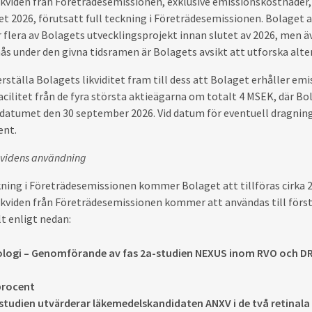
kviden från Företrädesemissionen, exklusive emissionskostnader, 
ret 2026, förutsatt full teckning i Företrädesemissionen. Bolaget 
er flera av Bolagets utvecklingsprojekt innan slutet av 2026, men ä
ås under den givna tidsramen är Bolagets avsikt att utforska alte
erställa Bolagets likviditet fram till dess att Bolaget erhåller emi
cilitet från de fyra största aktieägarna om totalt 4 MSEK, där Bol
lodatumet den 30 september 2026. Vid datum för eventuell dragning
ent.
kvidens användning
ckning i Företrädesemissionen kommer Bolaget att tillföras cirka
kviden från Företrädesemissionen kommer att användas till förstä
t enligt nedan:
logi – Genomförande av fas 2a-studien NEXUS inom RVO och DR,
 procent
tudien utvärderar läkemedelskandidaten ANXV i de två retinala