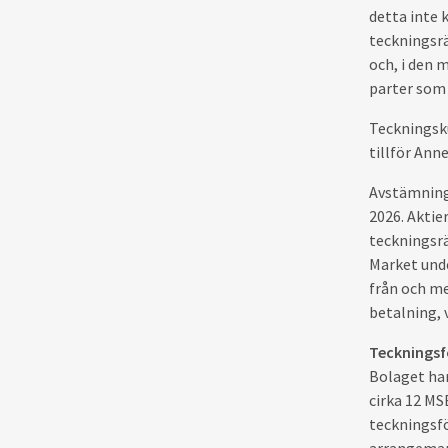
detta inte 
teckningsrä
och, i den 
parter som 
Teckningsku
tillför Ann
Avstämnings
2026. Aktie
teckningsr
Market unde
från och me
betalning, 
Teckningsf
Bolaget har
cirka 12 MS
teckningsfö