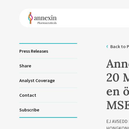
Back to P
Press Releases
Ann
Share
20 M
Analyst Coverage
en ö
Contact
MS
Subscribe
EJ AVSEDD
HONGKONG,