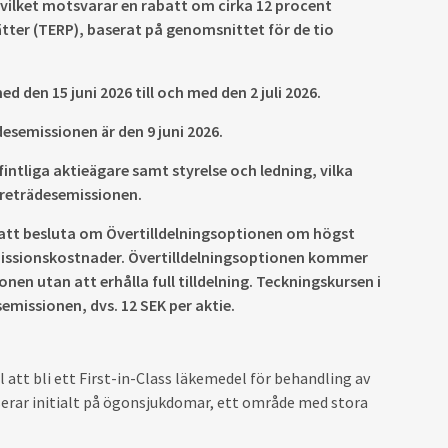
, vilket motsvarar en rabatt om cirka 12 procent
ätter (TERP), baserat på genomsnittet för de tio
den 15 juni 2026 till och med den 2 juli 2026.
desemissionen är den 9 juni 2026.
fintliga aktieägare samt styrelse och ledning, vilka
Företrädesemissionen.
att besluta om Övertilldelningsoptionen om högst
emissionskostnader. Övertilldelningsoptionen kommer
onen utan att erhålla full tilldelning. Teckningskursen i
issionen, dvs. 12 SEK per aktie.
tt bli ett First-in-Class läkemedel för behandling av
serar initialt på ögonsjukdomar, ett område med stora