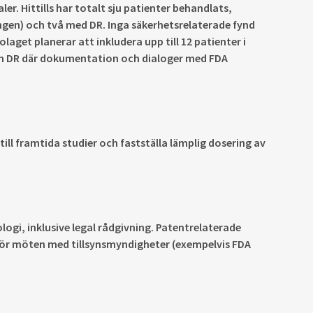
ler. Hittills har totalt sju patienter behandlats,
ngen) och två med DR. Inga säkerhetsrelaterade fynd
olaget planerar att inkludera upp till 12 patienter i
och DR där dokumentation och dialoger med FDA
ill framtida studier och fastställa lämplig dosering av
ogi, inklusive legal rådgivning. Patentrelaterade
 för möten med tillsynsmyndigheter (exempelvis FDA