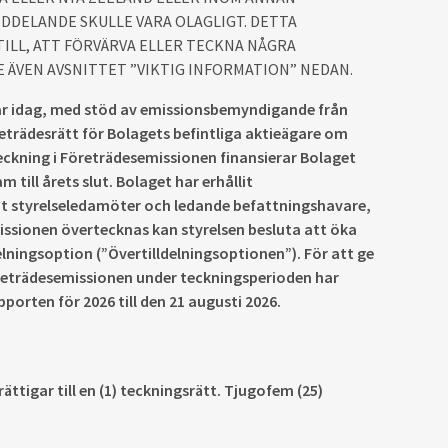
EDDELANDE SKULLE VARA OLAGLIGT. DETTA
ILL, ATT FÖRVÄRVA ELLER TECKNA NÅGRA
E ÄVEN AVSNITTET ”VIKTIG INFORMATION” NEDAN.
 har idag, med stöd av emissionsbemyndigande från
trädesrätt för Bolagets befintliga aktieägare om
teckning i Företrädesemissionen finansierar Bolaget
ill årets slut. Bolaget har erhållit
mt styrelseledamöter och ledande befattningshavare,
ssionen övertecknas kan styrelsen besluta att öka
lningsoption (”Övertilldelningsoptionen”). För att ge
öreträdesemissionen under teckningsperioden har
orten för 2026 till den 21 augusti 2026.
ättigar till en (1) teckningsrätt. Tjugofem (25)