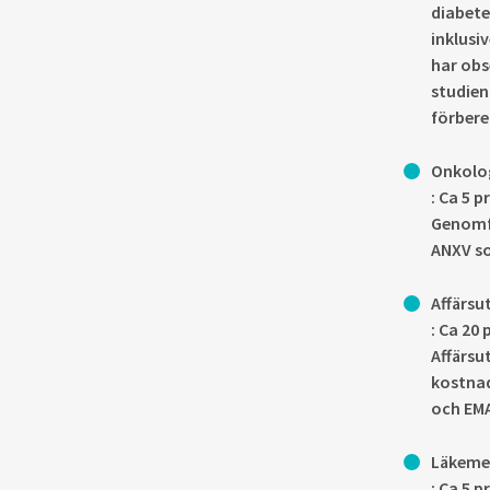
diabete
inklusi
har obs
studien
förbere
Onkolog
: Ca 5 
Genomfö
ANXV s
Affärsu
: Ca 20
Affärsu
kostnad
och EMA
Läkeme
: Ca 5 