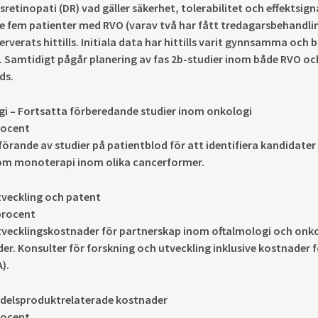
sretinopati (DR) vad gäller säkerhet, tolerabilitet och effektsigna
ve fem patienter med RVO (varav två har fått tredagarsbehandli
erverats hittills. Initiala data har hittills varit gynnsamma och b
. Samtidigt pågår planering av fas 2b-studier inom både RVO 
ds.
i – Fortsatta förberedande studier inom onkologi
procent
rande av studier på patientblod för att identifiera kandidater t
om monoterapi inom olika cancerformer.
tveckling och patent
 procent
tvecklingskostnader för partnerskap inom oftalmologi och onkol
er. Konsulter för forskning och utveckling inklusive kostnader
).
delsproduktrelaterade kostnader
procent