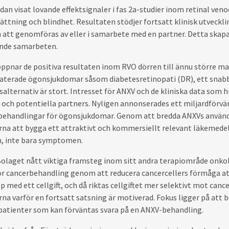
dan visat lovande effektsignaler i fas 2a-studier inom retinal ve
sättning och blindhet. Resultaten stödjer fortsatt klinisk utveckl
att genomföras av eller i samarbete med en partner. Detta skapar
nde samarbeten.
ppnar de positiva resultaten inom RVO dörren till ännu större 
laterade ögonsjukdomar såsom diabetesretinopati (DR), ett snabb
alternativ är stort. Intresset för ANXV och de kliniska data som h
och potentiella partners. Nyligen annonserades ett miljardförvä
 behandlingar för ögonsjukdomar. Genom att bredda ANXVs använ
rna att bygga ett attraktivt och kommersiellt relevant läkemed
m, inte bara symptomen.
Bolaget nått viktiga framsteg inom sitt andra terapiområde onk
ör cancerbehandling genom att reducera cancercellers förmåga
p med ett cellgift, och då riktas cellgiftet mer selektivt mot can
na varför en fortsatt satsning är motiverad. Fokus ligger på at
 patienter som kan förväntas svara på en ANXV-behandling.