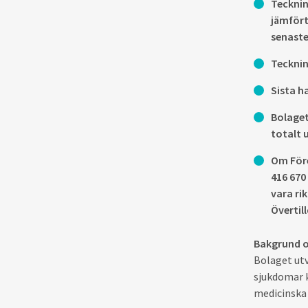
Tecknin
jämfört
senaste
Tecknin
Sista h
Bolaget
totalt 
Om Före
416 670
vara ri
Övertil
Bakgrund o
Bolaget utv
sjukdomar k
medicinska