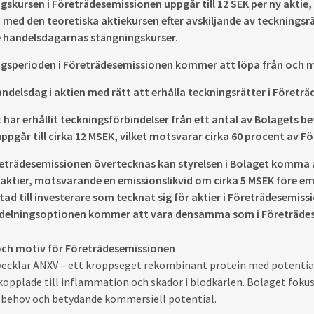
gskursen i Företrädesemissionen uppgår till 12 SEK per ny aktie
 med den teoretiska aktiekursen efter avskiljande av teckningsr
 handelsdagarnas stängningskurser.
gsperioden i Företrädesemissionen kommer att löpa från och med 
andelsdag i aktien med rätt att erhålla teckningsrätter i Företrä
 har erhållit teckningsförbindelser från ett antal av Bolagets be
uppgår till cirka 12 MSEK, vilket motsvarar cirka 60 procent av 
trädesemissionen övertecknas kan styrelsen i Bolaget komma 
 aktier, motsvarande en emissionslikvid om cirka 5 MSEK före 
ktad till investerare som tecknat sig för aktier i Företrädesemissi
ldelningsoptionen kommer att vara densamma som i Företrädesem
ch motiv för Företrädesemissionen
ecklar ANXV – ett kroppseget rekombinant protein med potential a
opplade till inflammation och skador i blodkärlen. Bolaget foku
 behov och betydande kommersiell potential.