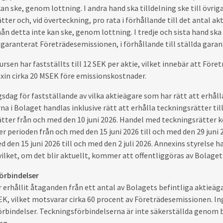
kan ske, genom lottning. I andra hand ska tilldelning ske till övri
tter och, vid överteckning, pro rata i förhållande till det antal 
mån detta inte kan ske, genom lottning. I tredje och sista hand ska
garanterat Företrädesemissionen, i förhållande till ställda gara
rsen har fastställts till 12 SEK per aktie, vilket innebär att F
exin cirka 20 MSEK före emissionskostnader.
dag för fastställande av vilka aktieägare som har rätt att erhåll
rna i Bolaget handlas inklusive rätt att erhålla teckningsrätter til
ätter från och med den 10 juni 2026. Handel med teckningsrätter
r perioden från och med den 15 juni 2026 till och med den 29 juni
d den 15 juni 2026 till och med den 2 juli 2026. Annexins styrelse 
vilket, om det blir aktuellt, kommer att offentliggöras av Bolage
örbindelser
 erhållit åtaganden från ett antal av Bolagets befintliga aktieäga
EK, vilket motsvarar cirka 60 procent av Företrädesemissionen. I
rbindelser. Teckningsförbindelserna är inte säkerställda genom 