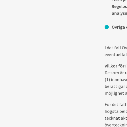
Regelbu
analysm
Övriga
I det fall 
eventuella 
Villkor fö
De som är r
(1) innehav
berättigar 
möjlighet a
För det fal
högsta belo
tecknat akt
övertecknin