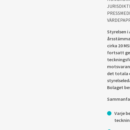
JURISDIKT
PRESSMEDD
VÄRDEPAPP
Styrelsen 
årsstämman
cirka 20 MS
fortsatt ge
teckningsf
motsvarand
det totala 
styrelsele
Bolaget bes
Sammanfat
Varje b
teckning