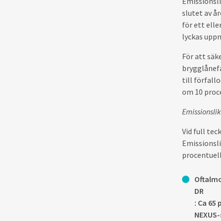
Emissionsli
slutet av å
för ett ell
lyckas uppn
För att säk
brygglånefa
till förfal
om 10 proc
Emissionsli
Vid full te
Emissionsli
procentuell
Oftalmo
DR
: Ca 65
NEXUS-s