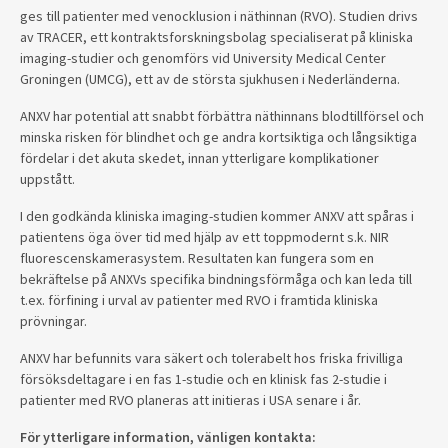
ges till patienter med venocklusion i näthinnan (RVO). Studien drivs
av TRACER, ett kontraktsforskningsbolag specialiserat på kliniska
imaging-studier och genomförs vid University Medical Center
Groningen (UMCG), ett av de största sjukhusen i Nederländerna.
ANXV har potential att snabbt förbättra näthinnans blodtillförsel och
minska risken för blindhet och ge andra kortsiktiga och långsiktiga
fördelar i det akuta skedet, innan ytterligare komplikationer
uppstått.
I den godkända kliniska imaging-studien kommer ANXV att spåras i
patientens öga över tid med hjälp av ett toppmodernt s.k. NIR
fluorescenskamerasystem. Resultaten kan fungera som en
bekräftelse på ANXVs specifika bindningsförmåga och kan leda till
t.ex. förfining i urval av patienter med RVO i framtida kliniska
prövningar.
ANXV har befunnits vara säkert och tolerabelt hos friska frivilliga
försöksdeltagare i en fas 1-studie och en klinisk fas 2-studie i
patienter med RVO planeras att initieras i USA senare i år.
För ytterligare information, vänligen kontakta: