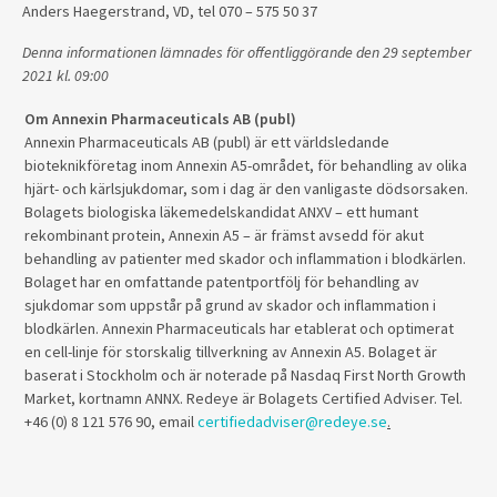
Anders Haegerstrand, VD, tel 070 – 575 50 37
Denna informationen lämnades för offentliggörande den 29 september
2021 kl. 09:00
Om Annexin Pharmaceuticals AB (publ)
Annexin Pharmaceuticals AB (publ) är ett världsledande
bioteknikföretag inom Annexin A5-området, för behandling av olika
hjärt- och kärlsjukdomar, som i dag är den vanligaste dödsorsaken.
Bolagets biologiska läkemedelskandidat ANXV – ett humant
rekombinant protein, Annexin A5 – är främst avsedd för akut
behandling av patienter med skador och inflammation i blodkärlen.
Bolaget har en omfattande patentportfölj för behandling av
sjukdomar som uppstår på grund av skador och inflammation i
blodkärlen.
Annexin Pharmaceuticals
har etablerat och optimerat
en cell-linje för storskalig tillverkning av Annexin A5.
Bolaget är
baserat i Stockholm och är noterade på Nasdaq First North Growth
Market, kortnamn ANNX.
Redeye är Bolagets Certified Adviser.
Tel.
+46 (0) 8 121 576 90, email
certifiedadviser@redeye.se
.