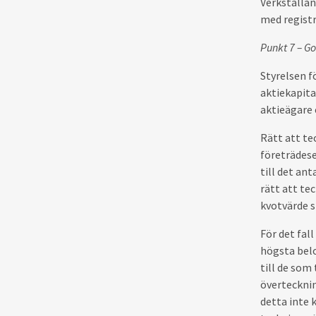
Verkställan
med registr
Punkt 7 – G
Styrelsen f
aktiekapit
aktieägare e
Rätt att t
företrädese
till det ant
rätt att te
kvotvärde s
För det fal
högsta belo
till de som
övertecknin
detta inte 