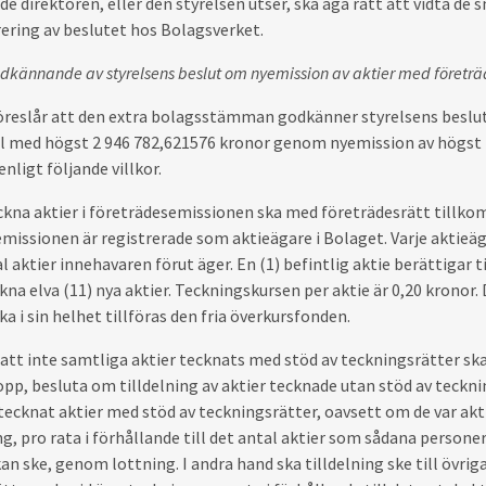
de direktören, eller den styrelsen utser, ska äga rätt att vidta de
ering av beslutet hos Bolagsverket.
odkännande av styrelsens
beslut om nyemission av aktier med företräd
öreslår att den extra bolagsstämman godkänner styrelsens beslut
al med högst 2
946 782,621576 kronor genom nyemission av högst
nligt följande villkor.
eckna aktier i företrädesemissionen ska med företrädesrätt till
missionen är registrerade som aktieägare i Bolaget. Varje aktieäg
al aktier innehavaren förut äger. En (1) befintlig aktie berättigar 
ckna elva (11) nya aktier. Teckningskursen per aktie är 0,20 kronor
ka i sin helhet tillföras den fria överkursfonden.
l att inte samtliga aktier tecknats med stöd av teckningsrätter s
pp, besluta om tilldelning av aktier tecknade utan stöd av tecknings
 tecknat aktier med stöd av teckningsrätter, oavsett om de var akt
g, pro rata i förhållande till det antal aktier som sådana person
kan ske, genom lottning. I andra hand ska tilldelning ske till övri