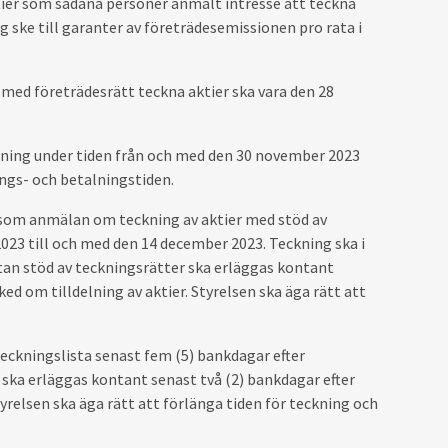
aktier som sådana personer anmält intresse att teckna
ng ske till garanter av företrädesemissionen pro rata i
 med företrädesrätt teckna aktier ska vara den 28
lning under tiden från och med den 30 november 2023
ings- och betalningstiden.
 som anmälan om teckning av aktier med stöd av
023 till och med den 14 december 2023. Teckning ska i
utan stöd av teckningsrätter ska erläggas kontant
d om tilldelning av aktier. Styrelsen ska äga rätt att
teckningslista senast fem (5) bankdagar efter
 ska erläggas kontant senast två (2) bankdagar efter
yrelsen ska äga rätt att förlänga tiden för teckning och