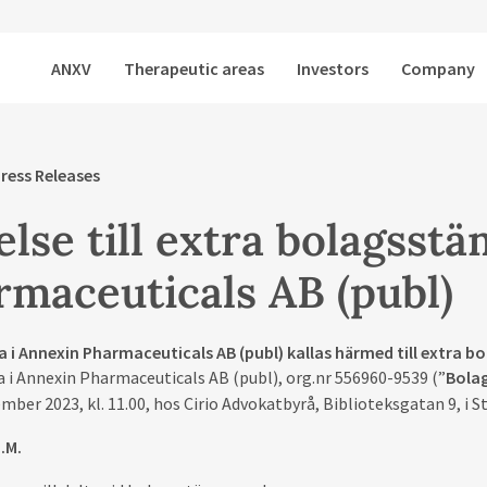
ANXV
Therapeutic areas
Investors
Company
ress Releases
else till extra bolagss
rmaceuticals AB (publ)
a i Annexin Pharmaceuticals AB (publ) kallas härmed till extra
 i Annexin Pharmaceuticals AB (publ), org.nr 556960-9539 (”
Bola
mber 2023, kl. 11.00, hos Cirio Advokatbyrå, Biblioteksgatan 9, i 
.M.