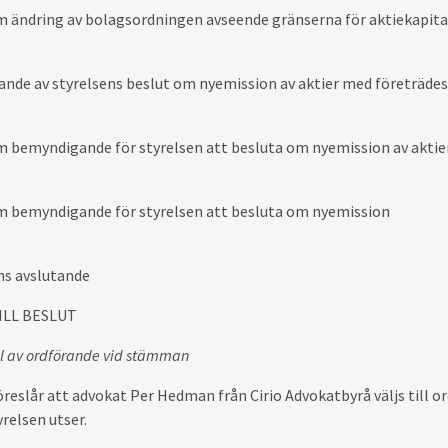
m ändring av bolagsordningen avseende gränserna för aktiekapital
nde av styrelsens beslut om nyemission av aktier med företrädesr
m bemyndigande för styrelsen att besluta om nyemission av aktie
m bemyndigande för styrelsen att besluta om nyemission
ns
avslutande
ILL BESLUT
al av ordförande vid stämman
öreslår att advokat
Per Hedman från Cirio Advokatbyrå
väljs till 
relsen utser.