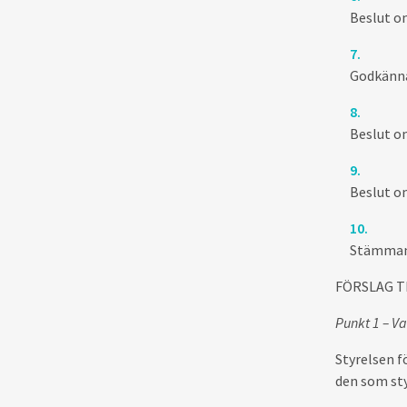
Beslut o
Godkänna
Beslut o
Beslut o
Stämma
FÖRSLAG T
Punkt 1 – V
Styrelsen f
den som sty