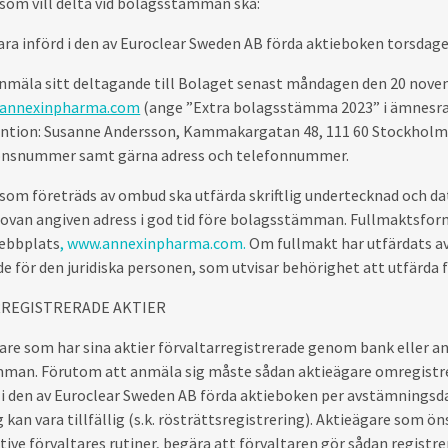
som vill delta vid bolagsstämman ska:
ara införd i den av Euroclear Sweden AB förda aktieboken torsdag
nmäla sitt deltagande till Bolaget senast måndagen den 20 novem
@annexinpharma.com
(ange ”Extra bolagsstämma 2023” i ämnesrad
tention: Susanne Andersson, Kammakargatan 48, 111 60 Stockholm
onsnummer samt gärna adress och telefonnummer.
som företräds av ombud ska utfärda skriftlig undertecknad och date
ovan angiven adress i god tid före bolagsstämman. Fullmaktsformu
ebbplats
,
www.annexinpharma.com.
Om fullmakt har utfärdats av 
 för den juridiska personen, som utvisar behörighet att utfärda 
RREGISTRERADE
AKTIER
are som har sina aktier förvaltarregistrerade genom bank eller anna
an. Förutom att anmäla sig måste sådan aktieägare omregistrera
d i den av Euroclear Sweden AB förda aktieboken per avstämnings
g kan vara tillfällig (s.k. rösträttsregistrering). Aktieägare som ö
ive förvaltares rutiner, begära att förvaltaren gör sådan registr