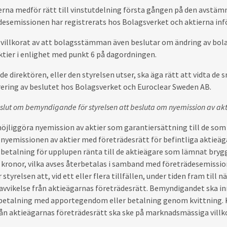
erna medför rätt till vinstutdelning första gången på den avstäm
desemissionen har registrerats hos Bolagsverket och aktierna inf
 villkorat av att bolagsstämman även beslutar om ändring av bol
ktier i enlighet med punkt 6 på dagordningen.
de direktören, eller den styrelsen utser, ska äga rätt att vidta de
ering av beslutet hos Bolagsverket och Euroclear Sweden AB.
eslut om bemyndigande för styrelsen att besluta om nyemission av ak
 möjliggöra nyemission av aktier som garantiersättning till de som
 nyemissionen av aktier med företrädesrätt för befintliga aktieäg
betalning för upplupen ränta till de aktieägare som lämnat bryg
 kronor, vilka avses återbetalas i samband med företrädesemissi
styrelsen att, vid ett eller flera tillfällen, under tiden fram t
avvikelse från aktieägarnas företrädesrätt. Bemyndigandet ska i
 betalning med apportegendom eller betalning genom kvittning. 
rån aktieägarnas företrädesrätt ska ske på marknadsmässiga villko