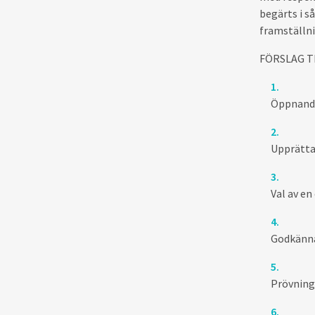
begärts i s
framställn
FÖRSLAG T
Öppnande
Upprätta
Val av en
Godkänna
Prövning