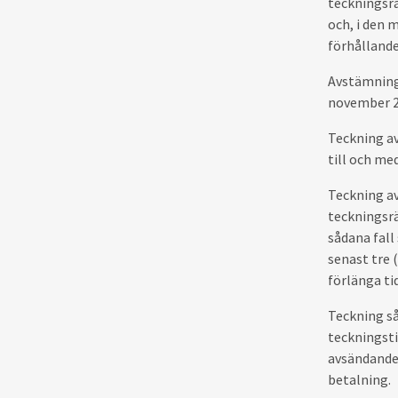
teckningsrä
och, i den 
förhållande
Avstämnings
november 2
Teckning av
till och me
Teckning av
teckningsrä
sådana fall
senast tre 
förlänga ti
Teckning så
teckningsti
avsändande 
betalning.