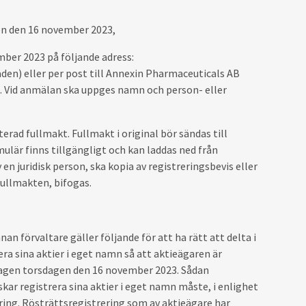
en den 16 november 2023,
ber 2023 på följande adress:
en) eller per post till Annexin Pharmaceuticals AB
. Vid anmälan ska uppges namn och person- eller
rad fullmakt. Fullmakt i original bör sändas till
lär finns tillgängligt och kan laddas ned från
en juridisk person, ska kopia av registreringsbevis eller
fullmakten, bifogas.
n förvaltare gäller följande för att ha rätt att delta i
 sina aktier i eget namn så att aktieägaren är
dagen torsdagen den 16 november 2023. Sådan
nskar registrera sina aktier i eget namn måste, i enlighet
ering. Rösträttsregistrering som av aktieägare har