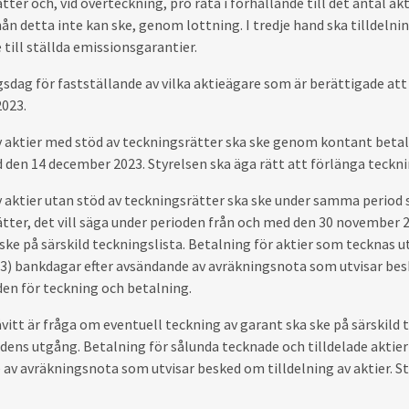
tter och, vid överteckning, pro rata i förhållande till det antal 
mån detta inte kan ske, genom lottning. I tredje hand ska tilldelni
 till ställda emissionsgarantier.
dag för fastställande av vilka aktieägare som är berättigade att
023.
 aktier med stöd av teckningsrätter ska ske genom kontant beta
d den 14 december 2023. Styrelsen ska äga rätt att förlänga teckn
 aktier utan stöd av teckningsrätter ska ske under samma period
tter, det vill säga under perioden från och med den 30 november 2
 ske på särskild teckningslista. Betalning för aktier som tecknas 
(3) bankdagar efter avsändande av avräkningsnota som utvisar beske
den för teckning och betalning.
vitt är fråga om eventuell teckning av garant ska ske på särskild 
dens utgång. Betalning för sålunda tecknade och tilldelade aktier
av avräkningsnota som utvisar besked om tilldelning av aktier. St