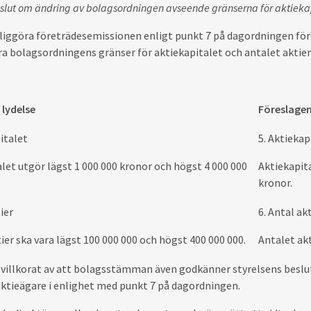
eslut om ändring av bolagsordningen avseende gränserna för aktiekap
liggöra företrädesemissionen enligt punkt 7 på dagordningen fö
a bolagsordningens gränser för aktiekapitalet och antalet aktier 
lydelse
Föreslagen
italet
5. Aktiekap
let utgör lägst 1 000
000 kronor och högst 4
000
000
Aktiekapit
kronor.
tier
6. Antal ak
ier ska vara lägst 100 000 000 och högst 400 000
000.
Antalet akt
 villkorat av att bolagsstämman även godkänner styrelsens beslu
aktieägare
i enlighet med punkt 7 på dagordningen.