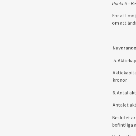
Punkt 6 – B
För att möj
om att ändr
Nuvarande 
5. Aktiekap
Aktiekapita
kronor.
6. Antal ak
Antalet akt
Beslutet är
befintliga 