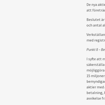
De nya akti
att företrä
Beslutet är
och antal a
Verkställan
med registr
Punkt 8 – B
I syfte att
säkerställa
möjliggöra 
15 miljoner
bemyndigar 
aktier med 
betalning,
avvikelse f