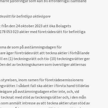
 smärre justeringar som kan bli erforderliga i samband
esrätt för befintliga aktieägare
 från den 24 oktober 2023 att öka Bolagets
 178
053 023 aktier med företrädesrätt för befintliga
komma de som på avstämningsdagen för
are äger företrädesrätt att teckna aktier i förhållande
till en (1) teckningsrätt och tio (10) teckningsrätter ger
. Den del av teckningskursen som överstiger aktiernas
ka styrelsen, inom ramen för företrädesemissionens
rätter. I sådant fall ska aktier i första hand tilldelas
ieägare på avstämningsdagen eller inte, och, vid
er tecknat med stöd av teckningsrätter och, i den mån
ga som anmält intresse av att teckna aktier utan stöd av