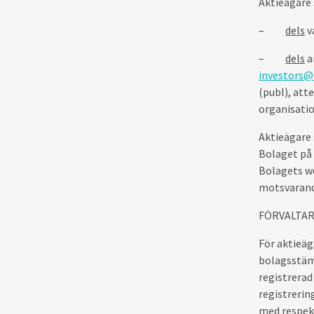
Aktieägare 
–
dels
v
–
dels
a
investors
(publ), at
organisati
Aktieägare 
Bolaget på 
Bolagets w
motsvarande
FÖRVALTA
För aktieäg
bolagsstämm
registrera
registrerin
med respekt