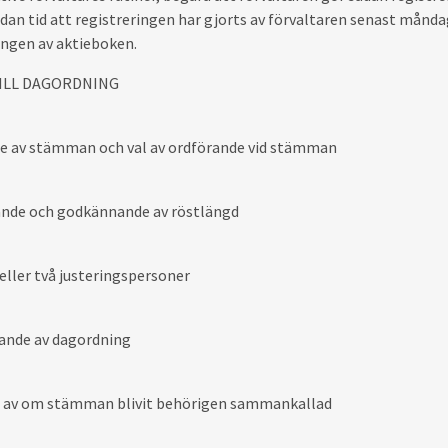
ådan tid att registreringen har gjorts av förvaltaren senast må
ingen av aktieboken.
ILL
DAGORDNING
 av stämman och val av ordförande vid stämman
nde och godkännande av röstlängd
 eller två justeringspersoner
nde av dagordning
 av om stämman blivit behörigen sammankallad