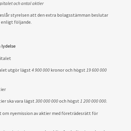
italet och antal aktier
reslår styrelsen att den extra bolagsstämman beslutar
enligt följande.
 lydelse
italet
alet utgör lägst
4 900 000
kronor och
högst
19 600 000
tier
ier ska vara lägst
300
000 000
och högst
1
200
000 000
.
t om nyemission av aktier
med företrädesrätt för