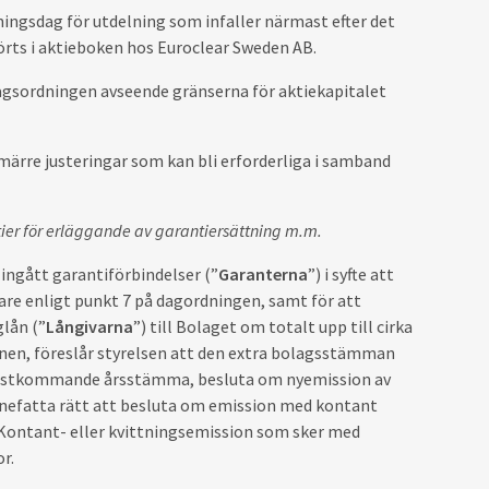
ningsdag för utdelning som infaller närmast efter det
örts i aktieboken hos Euroclear Sweden AB.
agsordningen avseende gränserna för aktiekapitalet
 smärre justeringar som kan bli erforderliga i samband
tier för erläggande av garantiersättning m.m.
 ingått garantiförbindelser (”
Garanterna
”) i syfte att
are enligt punkt 7 på dagordningen, samt för att
glån (”
Långivarna
”) till Bolaget om totalt upp till cirka
onen, föreslår styrelsen att den extra bolagsstämman
ill nästkommande årsstämma, besluta om nyemission av
nnefatta rätt att besluta om emission med kontant
Kontant- eller kvittningsemission som sker med
r.