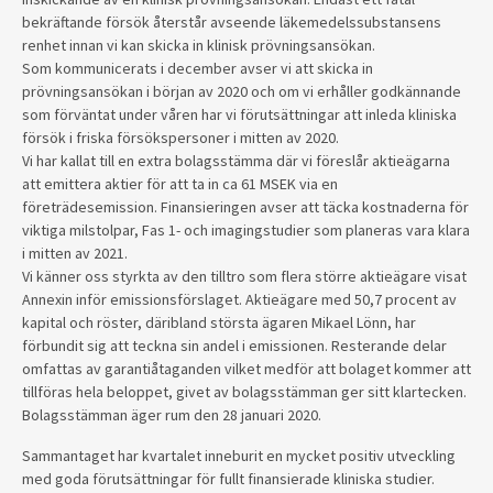
bekräftande försök återstår avseende läkemedelssubstansens
renhet innan vi kan skicka in klinisk prövningsansökan.
Som kommunicerats i december avser vi att skicka in
prövningsansökan i början av 2020 och om vi erhåller godkännande
som förväntat under våren har vi förutsättningar att inleda kliniska
försök i friska försökspersoner i mitten av 2020.
Vi har kallat till en extra bolagsstämma där vi föreslår aktieägarna
att emittera aktier för att ta in ca 61 MSEK via en
företrädesemission. Finansieringen avser att täcka kostnaderna för
viktiga milstolpar, Fas 1- och imagingstudier som planeras vara klara
i mitten av 2021.
Vi känner oss styrkta av den tilltro som flera större aktieägare visat
Annexin inför emissionsförslaget. Aktieägare med 50,7 procent av
kapital och röster, däribland största ägaren Mikael Lönn, har
förbundit sig att teckna sin andel i emissionen. Resterande delar
omfattas av garantiåtaganden vilket medför att bolaget kommer att
tillföras hela beloppet, givet av bolagsstämman ger sitt klartecken.
Bolagsstämman äger rum den 28 januari 2020.
Sammantaget har kvartalet inneburit en mycket positiv utveckling
med goda förutsättningar för fullt finansierade kliniska studier.