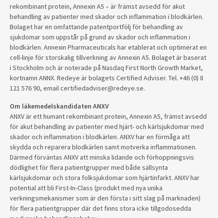
rekombinant protein, Annexin A5 – är främst avsedd för akut
behandling av patienter med skador och inflammation i blodkärlen.
Bolaget har en omfattande patentportfölj för behandling av
sjukdomar som uppstår på grund av skador och inflammation i
blodkärlen. Annexin Pharmaceuticals har etablerat och optimerat en
cell-linje för storskalig tillverkning av Annexin A5. Bolaget är baserat
i Stockholm och är noterade på Nasdaq First North Growth Market,
kortnamn ANNX. Redeye är bolagets Certified Adviser. Tel. +46 (0) 8
121 576 90, email certifiedadviser@redeye.se.
Om läkemedelskandidaten ANXV
ANXV är ett humant rekombinant protein, Annexin A5, främst avsedd
för akut behandling av patienter med hjärt- och kärlsjukdomar med
skador och inflammation i blodkärlen. ANXV har en förmåga att
skydda och reparera blodkärlen samt motverka inflammationen.
Därmed förväntas ANXV att minska lidande och förhoppningsvis
dödlighet för flera patientgrupper med både sällsynta
kärlsjukdomar och stora folksjukdomar som hjärtinfarkt. ANXV har
potential att bli First-In-Class (produkt med nya unika
verkningsmekanismer som är den första i sitt slag på marknaden)
för flera patientgrupper där det finns stora icke tillgodosedda