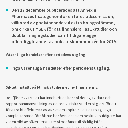
Den 23 december publicerades att Annexin
Pharmaceuticals genomför en företrädesemission,
villkorad av godkännande vid extra bolagsstämma,
om cirka 61 MSEK för att finansiera Fas 1-studier och
dubbla imagingstudier samt tidigarelägger
offentliggörandet av bokslutskommunikén för 2019.
Väsentliga händelser efter periodens utgång
Inga väsentliga händelser efter periodens utgång.
Siktet inställt på klinisk studie med ny finansiering
Det fjärde kvartalet har inneburit en konsolidering av data och
rapportsammanställning av de pre-kliniska studier vi gjort för att
förklara bi-effekterna av ANXV som uppkom i ett djurslag. Inga
kompletterande försök har behövts och som beskrivits tidigare har
vi den bild av säkerhetsrisker vi bedömer tillräcklig inför
inskickande av en klinisk prövningsansökan. Endast ett fåtal