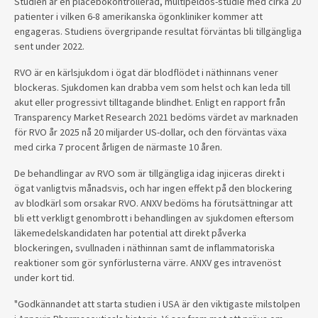
Studien är en placebokontrollerad, multipeldos-studie med cirka 20
patienter i vilken 6-8 amerikanska ögonkliniker kommer att
engageras. Studiens övergripande resultat förväntas bli tillgängliga
sent under 2022.
RVO är en kärlsjukdom i ögat där blodflödet i näthinnans vener
blockeras. Sjukdomen kan drabba vem som helst och kan leda till
akut eller progressivt tilltagande blindhet. Enligt en rapport från
Transparency Market Research 2021 bedöms värdet av marknaden
för RVO år 2025 nå 20 miljarder US-dollar, och den förväntas växa
med cirka 7 procent årligen de närmaste 10 åren.
De behandlingar av RVO som är tillgängliga idag injiceras direkt i
ögat vanligtvis månadsvis, och har ingen effekt på den blockering
av blodkärl som orsakar RVO. ANXV bedöms ha förutsättningar att
bli ett verkligt genombrott i behandlingen av sjukdomen eftersom
läkemedelskandidaten har potential att direkt påverka
blockeringen, svullnaden i näthinnan samt de inflammatoriska
reaktioner som gör synförlusterna värre. ANXV ges intravenöst
under kort tid.
"Godkännandet att starta studien i USA är den viktigaste milstolpen