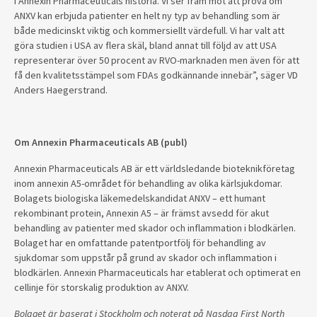
i Annexin Pharmaceuticals historia. Vi ser fram mot att pröva om
ANXV kan erbjuda patienter en helt ny typ av behandling som är
både medicinskt viktig och kommersiellt värdefull. Vi har valt att
göra studien i USA av flera skäl, bland annat till följd av att USA
representerar över 50 procent av RVO-marknaden men även för att
få den kvalitetsstämpel som FDAs godkännande innebär”, säger VD
Anders Haegerstrand.
Om Annexin Pharmaceuticals AB (publ)
Annexin Pharmaceuticals AB är ett världsledande bioteknikföretag
inom annexin A5-området för behandling av olika kärlsjukdomar.
Bolagets biologiska läkemedelskandidat ANXV – ett humant
rekombinant protein, Annexin A5 – är främst avsedd för akut
behandling av patienter med skador och inflammation i blodkärlen.
Bolaget har en omfattande patentportfölj för behandling av
sjukdomar som uppstår på grund av skador och inflammation i
blodkärlen. Annexin Pharmaceuticals har etablerat och optimerat en
cellinje för storskalig produktion av ANXV.
Bolaget är baserat i Stockholm och noterat på Nasdaq First North