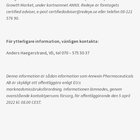
Growth Market, under kortnamnet ANNX. Redeye är företagets
certified adviser, e-post certifiedadviser@redeye.se eller telefon 08-121
576 90.
För ytterligare information, vänligen kontakta:
Anders Haegerstrand, VD, tel 070 – 575 50 37
Denna information är sådan information som Annexin Pharmaceuticals
AB är skyldigt att offentliggöra enligt EU:s
marknadsmissbruksförordning. Informationen lämnades, genom
ovanstående kontaktpersons försorg, för offentliggörande den
5 april
2022
kl. 08.00 CEST.